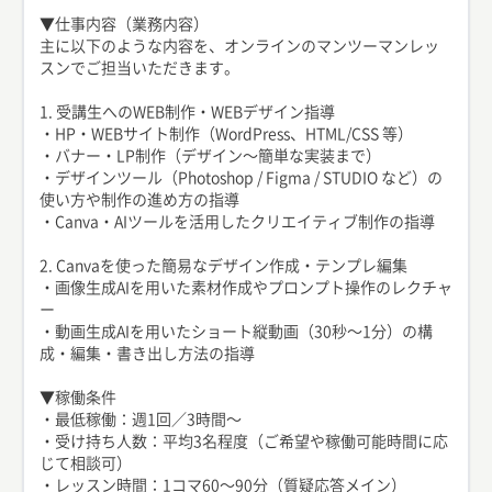
▼仕事内容（業務内容）
主に以下のような内容を、オンラインのマンツーマンレッ
スンでご担当いただきます。
1. 受講生へのWEB制作・WEBデザイン指導
・HP・WEBサイト制作（WordPress、HTML/CSS 等）
・バナー・LP制作（デザイン〜簡単な実装まで）
・デザインツール（Photoshop / Figma / STUDIO など）の
使い方や制作の進め方の指導
・Canva・AIツールを活用したクリエイティブ制作の指導
2. Canvaを使った簡易なデザイン作成・テンプレ編集
・画像生成AIを用いた素材作成やプロンプト操作のレクチャ
ー
・動画生成AIを用いたショート縦動画（30秒〜1分）の構
成・編集・書き出し方法の指導
▼稼働条件
・最低稼働：週1回／3時間〜
・受け持ち人数：平均3名程度（ご希望や稼働可能時間に応
じて相談可）
・レッスン時間：1コマ60〜90分（質疑応答メイン）