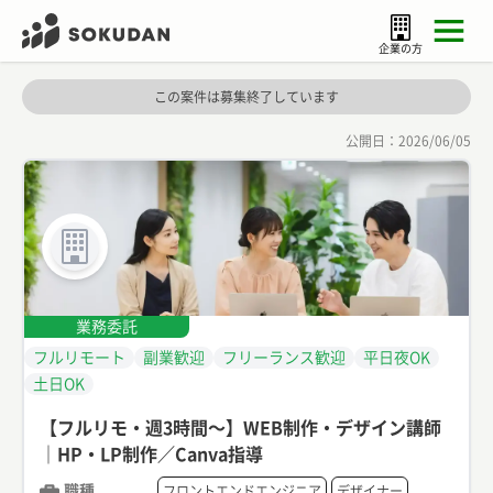
企業の方
この案件は募集終了しています
公開日：
2026/06/05
業務委託
フルリモート
副業歓迎
フリーランス歓迎
平日夜OK
土日OK
【フルリモ・週3時間〜】WEB制作・デザイン講師
｜HP・LP制作／Canva指導
職種
フロントエンドエンジニア
デザイナー