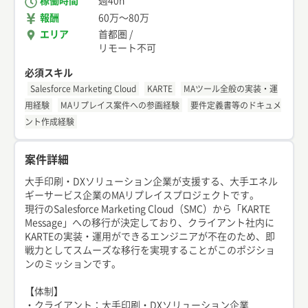
稼働時間
週40h
報酬
60万
〜
80万
エリア
首都圏
/
リモート不可
必須スキル
Salesforce Marketing Cloud
KARTE
MAツール全般の実装・運
用経験
MAリプレイス案件への参画経験
要件定義書等のドキュメ
ント作成経験
案件詳細
大手印刷・DXソリューション企業が支援する、大手エネル
ギーサービス企業のMAリプレイスプロジェクトです。
現行のSalesforce Marketing Cloud（SMC）から「KARTE
Message」への移行が決定しており、クライアント社内に
KARTEの実装・運用ができるエンジニアが不在のため、即
戦力としてスムーズな移行を実現することがこのポジショ
ンのミッションです。
【体制】
・クライアント：大手印刷・DXソリューション企業