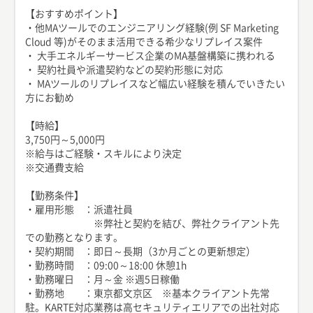
【おすすめポイント】
・他MAツールでのエンジニアリング経験(例 SF Marketing
Cloud 等)がそのまま活用できる希少なリプレイス案件
・ 大手エネルギーサービス企業のMA基盤構築に携われる
・ 契約社員や派遣契約などの契約形態に対応
・ MAツールのリプレイスなど幅広い経験を積んでいきたい
方にお勧め
【時給】
3,750円～5,000円
※給与はご経験・スキルにより決定
※交通費支給
【勤務条件】
・雇用形態 ：派遣社員
※弊社と契約を結び、弊社クライアント先
での勤務となります。
・契約期間 ：即日～長期（3か月ごとの更新想定）
・勤務時間 ：09:00～18:00 休憩1h
・勤務曜日 ：月～金 ※週5日稼働
・勤務地 ：東京都文京区 ※基本クライアント先常
駐。KARTE対応業務は高セキュリティエリアでの出社対応