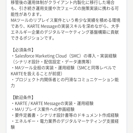
移管後の運用体制がクライアント内製化に移行した場合
も、引き続き運用支援や次フェーズの施策実装に携わる可
能性があります。
MAツールのリプレイス案件という希少な実績を積める環境
であり、KARTE Messageの実装スキルを深めながら、大手
エネルギー企業のデジタルマーケティング基盤構築に貢献
できるポジションです。
【必須条件】
・Salesforce Marketing Cloud（SMC）の導入・実装経験
（シナリオ設計・配信設定・データ連携等）
・MAツール全般の実装・運用経験（SMCと同等レベルで
KARTEを扱えることが前提）
・プロジェクト内関係者との円滑なコミュニケーション能
力
【歓迎条件】
・KARTE / KARTE Messageの実装・運用経験
・MAリプレイス案件への参画経験
・要件定義書・シナリオ設計書等のドキュメント作成経験
・エネルギー・電力業界のデジタルマーケティング支援経
験