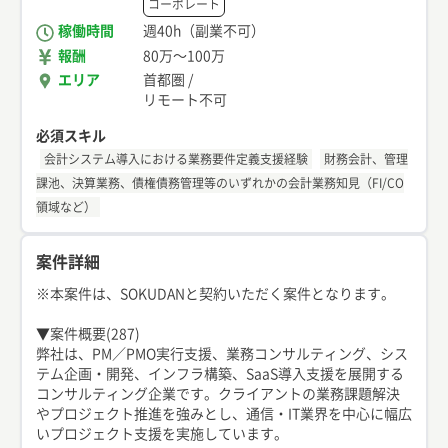
コーポレート
稼働時間
週40h（副業不可）
報酬
80万
〜
100万
エリア
首都圏
/
リモート不可
必須スキル
会計システム導入における業務要件定義支援経験
財務会計、管理
課池、決算業務、債権債務管理等のいずれかの会計業務知見（FI/CO
領域など）
案件詳細
※本案件は、SOKUDANと契約いただく案件となります。
▼案件概要(287)
弊社は、PM／PMO実行支援、業務コンサルティング、シス
テム企画・開発、インフラ構築、SaaS導入支援を展開する
コンサルティング企業です。クライアントの業務課題解決
やプロジェクト推進を強みとし、通信・IT業界を中心に幅広
いプロジェクト支援を実施しています。