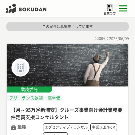
企業の方
この案件は募集終了しています
公開日：
2026/06/09
業務委託
フリーランス歓迎
高単価
【月～95万＠新浦安】クルーズ事業向け会計業務要
件定義支援コンサルタント
職種
エグゼクティブ / コンサル
事業企画/PdM