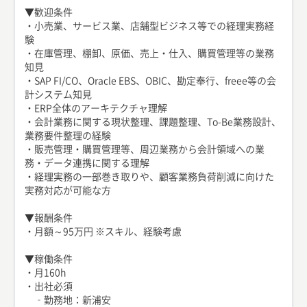
▼歓迎条件
・小売業、サービス業、店舗型ビジネス等での経理実務経
験
・在庫管理、棚卸、原価、売上・仕入、購買管理等の業務
知見
・SAP FI/CO、Oracle EBS、OBIC、勘定奉行、freee等の会
計システム知見
・ERP全体のアーキテクチャ理解
・会計業務に関する現状整理、課題整理、To-Be業務設計、
業務要件整理の経験
・販売管理・購買管理等、周辺業務から会計領域への業
務・データ連携に関する理解
・経理実務の一部巻き取りや、顧客業務負荷削減に向けた
実務対応が可能な方
▼報酬条件
・月額～95万円 ※スキル、経験考慮
▼稼働条件
・月160h
・出社必須
‐勤務地：新浦安