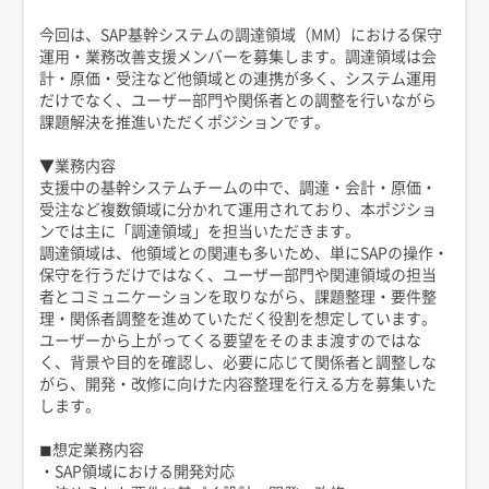
今回は、SAP基幹システムの調達領域（MM）における保守
運用・業務改善支援メンバーを募集します。調達領域は会
計・原価・受注など他領域との連携が多く、システム運用
だけでなく、ユーザー部門や関係者との調整を行いながら
課題解決を推進いただくポジションです。
▼業務内容
支援中の基幹システムチームの中で、調達・会計・原価・
受注など複数領域に分かれて運用されており、本ポジショ
ンでは主に「調達領域」を担当いただきます。
調達領域は、他領域との関連も多いため、単にSAPの操作・
保守を行うだけではなく、ユーザー部門や関連領域の担当
者とコミュニケーションを取りながら、課題整理・要件整
理・関係者調整を進めていただく役割を想定しています。
ユーザーから上がってくる要望をそのまま渡すのではな
く、背景や目的を確認し、必要に応じて関係者と調整しな
がら、開発・改修に向けた内容整理を行える方を募集いた
します。
◼︎想定業務内容
・SAP領域における開発対応