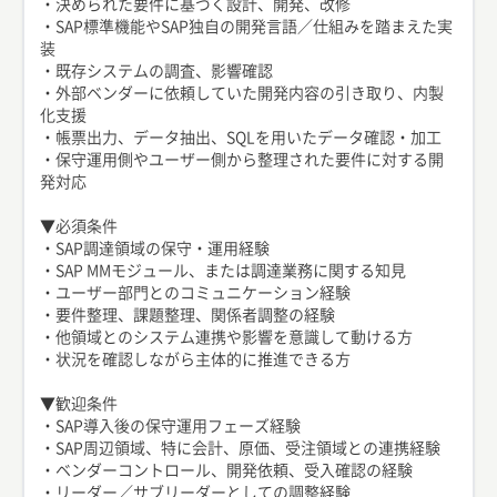
・決められた要件に基づく設計、開発、改修
・SAP標準機能やSAP独自の開発言語／仕組みを踏まえた実
装
・既存システムの調査、影響確認
・外部ベンダーに依頼していた開発内容の引き取り、内製
化支援
・帳票出力、データ抽出、SQLを用いたデータ確認・加工
・保守運用側やユーザー側から整理された要件に対する開
発対応
▼必須条件
・SAP調達領域の保守・運用経験
・SAP MMモジュール、または調達業務に関する知見
・ユーザー部門とのコミュニケーション経験
・要件整理、課題整理、関係者調整の経験
・他領域とのシステム連携や影響を意識して動ける方
・状況を確認しながら主体的に推進できる方
▼歓迎条件
・SAP導入後の保守運用フェーズ経験
・SAP周辺領域、特に会計、原価、受注領域との連携経験
・ベンダーコントロール、開発依頼、受入確認の経験
・リーダー／サブリーダーとしての調整経験