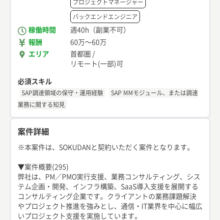
プロジェクトマネージャー
バックエンドエンジニア
稼働時間
週40h（副業不可）
報酬
60万
〜
60万
エリア
首都圏
/
リモート(一部)可
必須スキル
SAP調達領域の保守・運用経験
SAP MMモジュール、または調達
業務に関する知見
案件詳細
※本案件は、SOKUDANと契約いただく案件となります。
▼案件概要(295)
弊社は、PM／PMO実行支援、業務コンサルティング、シス
テム企画・開発、インフラ構築、SaaS導入支援を展開する
コンサルティング企業です。クライアントの業務課題解決
やプロジェクト推進を強みとし、通信・IT業界を中心に幅広
いプロジェクト支援を実施しています。