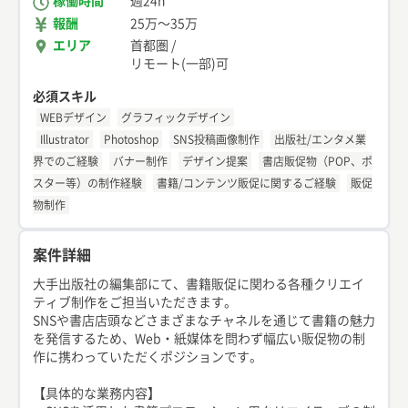
稼働時間
週24h
報酬
25万
〜
35万
エリア
首都圏
/
リモート(一部)可
必須スキル
WEBデザイン
グラフィックデザイン
Illustrator
Photoshop
SNS投稿画像制作
出版社/エンタメ業
界でのご経験
バナー制作
デザイン提案
書店販促物（POP、ポ
スター等）の制作経験
書籍/コンテンツ販促に関するご経験
販促
物制作
案件詳細
大手出版社の編集部にて、書籍販促に関わる各種クリエイ
ティブ制作をご担当いただきます。
SNSや書店店頭などさまざまなチャネルを通じて書籍の魅力
を発信するため、Web・紙媒体を問わず幅広い販促物の制
作に携わっていただくポジションです。
【具体的な業務内容】