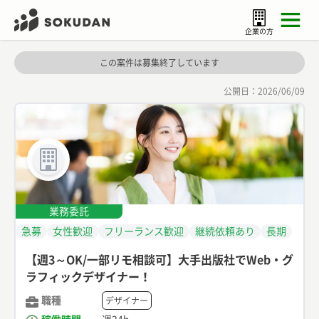
企業の方
この案件は募集終了しています
公開日：
2026/06/09
業務委託
急募
女性歓迎
フリーランス歓迎
継続依頼あり
長期
【週3～OK/一部リモ相談可】大手出版社でWeb・グ
ラフィックデザイナー！
職種
デザイナー