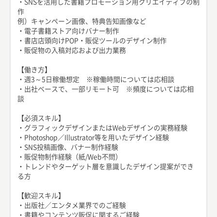
・SNSを活用した書籍プロモーション用クリエイティブの制
作
例）キャンペーン画像、特典告知画像など
・電子書籍ストア向けバナー制作
・書店店頭向けPOP・販促ツールのデザイン制作
・販促物の入稿対応および出力業務
【働き方】
・週3～5日稼働想定 ※稼働時間については応相談
・出社ベースで、一部リモート可 ※頻度については応相
談
【必須スキル】
・グラフィックデザインまたはWebデザインの実務経験
・Photoshop／Illustrator等を用いたデザイン経験
・SNS投稿画像、バナー制作経験
・販促物制作経験（紙/Web不問）
・トレンドやターゲット層を意識したデザイン提案ができ
る方
【歓迎スキル】
・出版社／エンタメ業界でのご経験
・書籍やコンテンツ販促に関するご経験