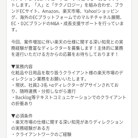
トします。「人」と「テクノロジー」を組み合わせ、ブラ
ンドECサイト、Amazon、楽天市場、Yahoo!ショッピン
グ、海外のECプラットフォームでのマルチチャネル展開、
EC・D2CブランドのM&A・成長支援サポートを行っていま
す。
今回、案件増加に伴い楽天の仕様に関する深い知見との実
務経験が豊富なディレクターを募集します！主体的に業務
を遂行いただける方からの応募をお待ちしております！
▼業務内容
化粧品や日用品を取り扱うクライアント様の楽天市場のデ
ィレクション業務をお願いいたします。
・現状、社員2-3名 +αディレクターがアサインされてお
り、随時連携・分担しながら進行
・Backlog等テキストコミュニケーションでのクライアント
の折衝あり
▼必須条件
・楽天市場の仕様に関する深い知見がありディレクション
の実務経験がある方
・クライアントワークのご経験