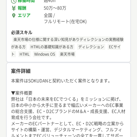
稼働時間
週40h
報酬
50万
〜
80万
エリア
全国
/
フルリモート(在宅OK)
必須スキル
楽天市場の仕様に関する深い知見がありディレクションの実務経験
がある方
HTMLの基礎知識がある方
ディレクション
ECサイ
ト
HTML
Windows OS
楽天市場
案件詳細
本案件はSOKUDANと契約いただく案件となります。
▼案件概要
弊社は「日本の未来をECでつくる」をミッションに掲げ、
日本の中小から大手に至るまで幅広いメーカーへのEC事業
の総合支援、EC・D2CブランドのM＆A・成長支援、EC人材
育成を行う会社です。
メーカーのECパートナーとして、EC・D2C戦略の立案から
サイトの構築・運営、デジタルマーケティング、フルフィ
ルメントまでECバリューチェーンの全てを一貫してサポー