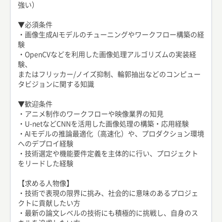
強い）
▼必須条件
・画像生成AIモデルのチューニングやワークフロー構築の経
験
・OpenCVなどを利用した画像処理アルゴリズムの実装経
験、
またはフリッカー/ノイズ抑制、輪郭抽出などのコンピュー
タビジョンに関する知識
▼歓迎条件
・アニメ制作のワークフローや映像業界の知見
・U-netなどCNNを活用した画像処理の構築・応用経験
・AIモデルの推論最適化（高速化）や、プロダクション環境
へのデプロイ経験
・技術選定や機能要件定義を主体的に行い、プロジェクト
をリードした経験
【求める人物像】
・技術で表現の限界に挑み、社会的に意味のあるプロジェ
クトに貢献したい方
・最新の論文レベルの技術にも積極的に挑戦し、自身のス