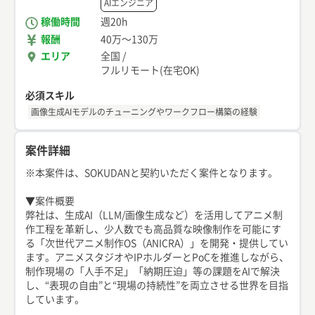
AIエンジニア
稼働時間
週20h
報酬
40万
〜
130万
エリア
全国
/
フルリモート(在宅OK)
必須スキル
画像生成AIモデルのチューニングやワークフロー構築の経験
案件詳細
※本案件は、SOKUDANと契約いただく案件となります。
▼案件概要
弊社は、生成AI（LLM/画像生成など）を活用してアニメ制
作工程を革新し、少人数でも高品質な映像制作を可能にす
る「次世代アニメ制作OS（ANICRA）」を開発・提供してい
ます。アニメスタジオやIPホルダーとPoCを推進しながら、
制作現場の「人手不足」「納期圧迫」等の課題をAIで解決
し、“表現の自由”と“現場の持続性”を両立させる世界を目指
しています。