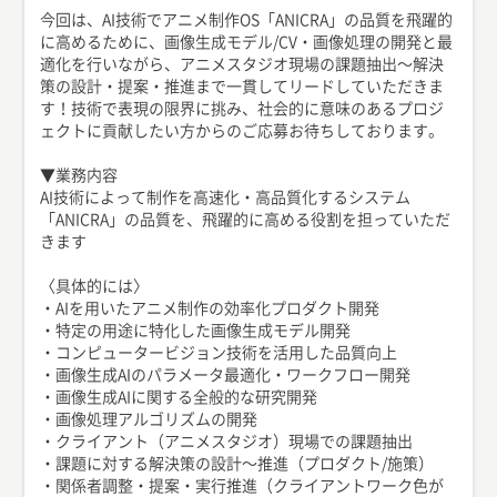
今回は、AI技術でアニメ制作OS「ANICRA」の品質を飛躍的
に高めるために、画像生成モデル/CV・画像処理の開発と最
適化を行いながら、アニメスタジオ現場の課題抽出〜解決
策の設計・提案・推進まで一貫してリードしていただきま
す！技術で表現の限界に挑み、社会的に意味のあるプロジ
ェクトに貢献したい方からのご応募お待ちしております。
▼業務内容
AI技術によって制作を高速化・高品質化するシステム
「ANICRA」の品質を、飛躍的に高める役割を担っていただ
きます
〈具体的には〉
・AIを用いたアニメ制作の効率化プロダクト開発
・特定の用途に特化した画像生成モデル開発
・コンピュータービジョン技術を活用した品質向上
・画像生成AIのパラメータ最適化・ワークフロー開発
・画像生成AIに関する全般的な研究開発
・画像処理アルゴリズムの開発
・クライアント（アニメスタジオ）現場での課題抽出
・課題に対する解決策の設計〜推進（プロダクト/施策）
・関係者調整・提案・実行推進（クライアントワーク色が