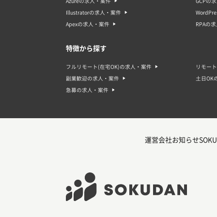
Azureの求人・案件
GCPの
Illustratorの求人・案件
WordP
Apexの求人・案件
RPAの
特徴から探す
フルリモート(在宅OK)の求人・案件
リモート
副業歓迎の求人・案件
土日OK
急募の求人・案件
運営会社
お知らせ
SOKU