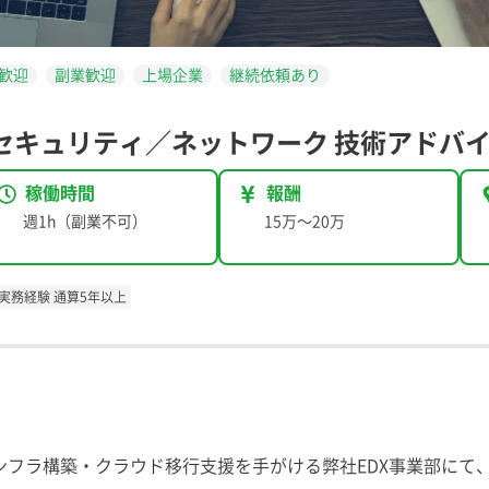
歓迎
副業歓迎
上場企業
継続依頼あり
Tセキュリティ／ネットワーク 技術アドバ
稼働時間
報酬
週1h（副業不可）
15万
〜
20万
実務経験 通算5年以上
インフラ構築・クラウド移行支援を手がける弊社EDX事業部にて