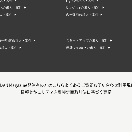
求人・案件
Figmaの求人・案件
ressの求人・案件
Salesforceの求人・案件
求人・案件
広告運用の求人・案件
(一部)可の求人・案件
スタートアップの求人・案件
の求人・案件
経験少なめOKの求人・案件
DAN Magazine
発注者の方はこちら
よくあるご質問
お問い合わせ
利用規
情報セキュリティ方針
特定商取引法に基づく表記