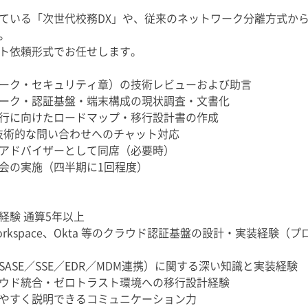
ている「次世代校務DX」や、従来のネットワーク分離方式か
。
ト依頼形式でお任せします。
ーク・セキュリティ章）の技術レビューおよび助言
ーク・認証基盤・端末構成の現状調査・文書化
行に向けたロードマップ・移行設計書の作成
技術的な問い合わせへのチャット対応
アドバイザーとして同席（必要時）
会の実施（四半期に1回程度）
経験 通算5年以上
Google Workspace、Okta 等のクラウド認証基盤の設計・実
ASE／SSE／EDR／MDM連携）に関する深い知識と実装経験
ウド統合・ゼロトラスト環境への移行設計経験
やすく説明できるコミュニケーション力