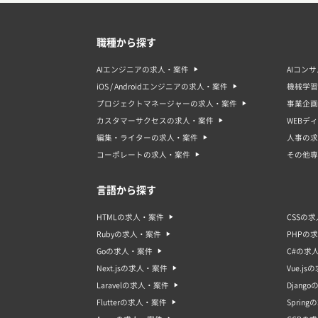
職種から探す
AIエンジニアの求人・案件
AIコン
iOS / Androidエンジニアの求人・案件
機械学習
プロジェクトマネージャーの求人・案件
事業企画
カスタマーサクセスの求人・案件
WEBデ
編集・ライターの求人・案件
人事の求
コーポレートの求人・案件
その他専
言語から探す
HTMLの求人・案件
CSSの
Rubyの求人・案件
PHPの
Goの求人・案件
C#の求
Next.jsの求人・案件
Vue.j
Laravelの求人・案件
Djang
Flutterの求人・案件
Sprin