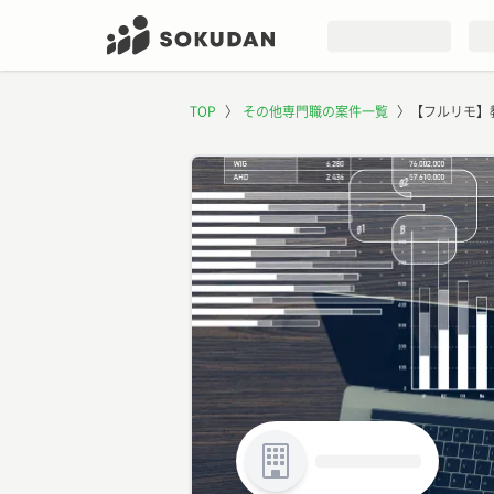
TOP
〉
その他専門職の案件一覧
〉
【フルリモ】