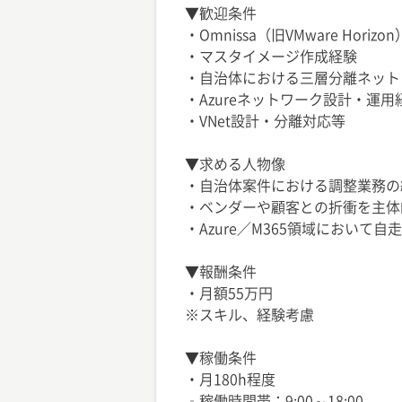
▼歓迎条件
・Omnissa（旧VMware Hor
・マスタイメージ作成経験
・自治体における三層分離ネット
・Azureネットワーク設計・運用
・VNet設計・分離対応等
▼求める人物像
・自治体案件における調整業務の
・ベンダーや顧客との折衝を主体
・Azure／M365領域において自
▼報酬条件
・月額55万円
※スキル、経験考慮
▼稼働条件
・月180h程度
‐稼働時間帯：9:00～18:00