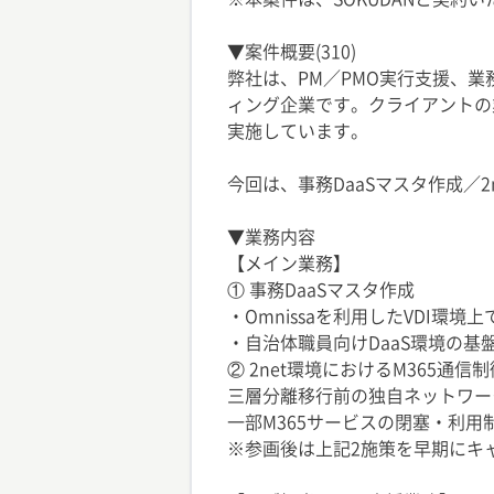
▼案件概要(310)
弊社は、PM／PMO実行支援、
ィング企業です。クライアントの
実施しています。
今回は、事務DaaSマスタ作成／
▼業務内容
【メイン業務】
① 事務DaaSマスタ作成
・Omnissaを利用したVDI環境
・自治体職員向けDaaS環境の基
② 2net環境におけるM365通信制
三層分離移行前の独自ネットワーク（2
一部M365サービスの閉塞・利
※参画後は上記2施策を早期にキ