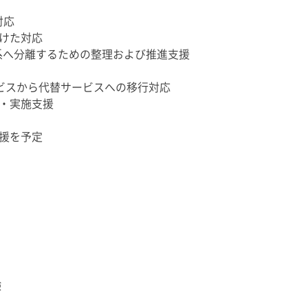
対応
けた対応
・MY系へ分離するための整理および推進支援
ービスから代替サービスへの移行対応
・実施支援
援を予定
験