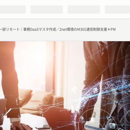
一部リモート｜事務DaaSマスタ作成／2net環境のM365通信制御支援＊PM