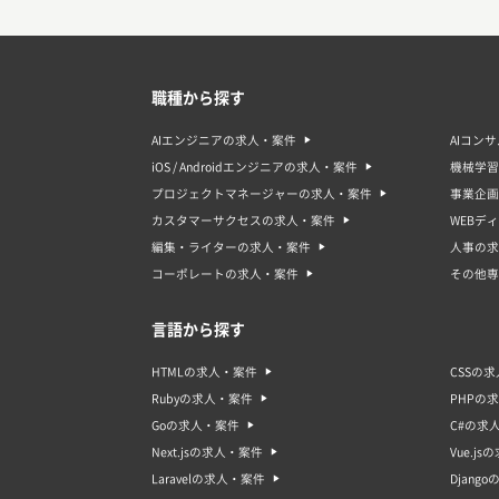
職種から探す
AIエンジニアの求人・案件
AIコン
iOS / Androidエンジニアの求人・案件
機械学習
プロジェクトマネージャーの求人・案件
事業企画
カスタマーサクセスの求人・案件
WEBデ
編集・ライターの求人・案件
人事の求
コーポレートの求人・案件
その他専
言語から探す
HTMLの求人・案件
CSSの
Rubyの求人・案件
PHPの
Goの求人・案件
C#の求
Next.jsの求人・案件
Vue.j
Laravelの求人・案件
Djang