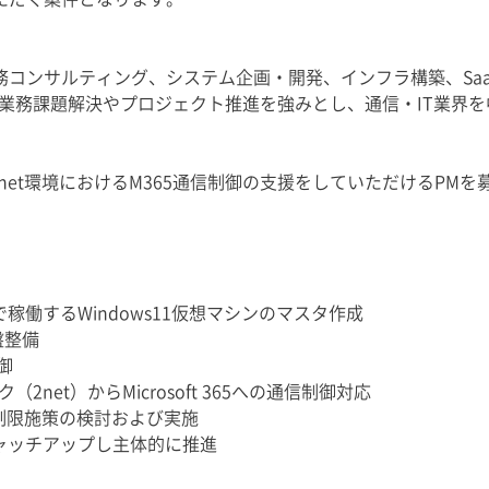
業務コンサルティング、システム企画・開発、インフラ構築、Sa
業務課題解決やプロジェクト推進を強みとし、通信・IT業界
2net環境におけるM365通信制御の支援をしていただけるPMを
上で稼働するWindows11仮想マシンのマスタ作成
盤整備
御
net）からMicrosoft 365への通信制御対応
用制限施策の検討および実施
ャッチアップし主体的に推進