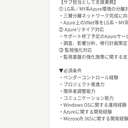
【サブ担当として支援業務】
① LG系／MY系Azure環境の分離
・三層分離ネットワーク完成に向
・Azure上のVNet等をLG系
② Azureリタイア対応
・サポート終了予定のAzureサ
・調査、影響分析、移行計画策定
③ 監視強化対応
・監視基盤の強化施策に関する支
▼必須条件
・ベンダーコントロール経験
・プロジェクト推進力
・関係者調整能力
・コミュニケーション能力
・Windows OSに関する運用経験
・Azureに関する開発経験
・Microsoft 365に関する開発経