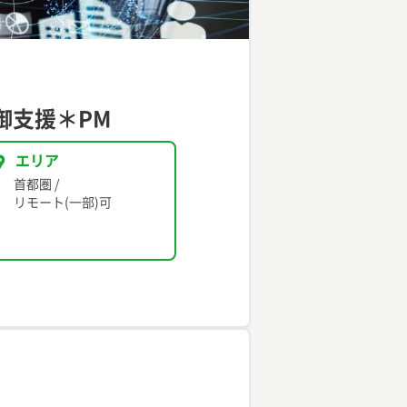
御支援＊PM
エリア
首都圏
/
リモート(一部)可