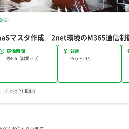
歓迎
aSマスタ作成／2net環境のM365通信制
稼働時間
報酬
週40h（副業不可）
45万
〜
50万
プロジェクト推進力
いただく案件となります。