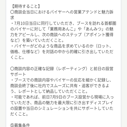
【期待すること】
〇商談会当日におけるバイヤーへの営業アテンドと魅力訴
求
・7月10日当日に同行していただき、ブースを訪れる首都圏
のバイヤーに対して「業務用あんこ」や「あんみつ」の魅
力をアピールし、次の商談へのステップ（アポイント獲得
など）を築いていただくこと。
・バイヤーがどのような商品を求めているのか（ロット、
価格、仕様など）を対話の中から的確に引き出していただ
くこと。
〇商談内容の正確な記録（レポーティング）と前日の設営
サポート
・ブースでの商談内容やバイヤーの反応を細かく記録し、
商談会終了後に社内でスムーズに共有・追客ができるよ
う、レポートとして納品していただくこと。
・可能であれば、前日7月9日のブース設営から現場に入っ
ていただき、商品の魅力を最大限に引き出すディスプレイ
の設置や当日のシミュレーションを共にサポートしていた
だくこと。
⑤募集条件