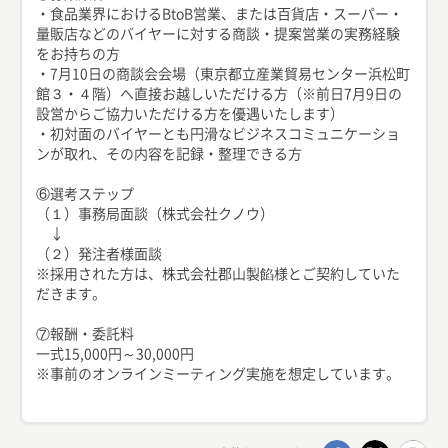
・食品業界におけるBtoB営業、または百貨店・スーパー・
量販店などのバイヤーに対する商談・提案営業の実務経験
をお持ちの方
・7月10日の商談会会場（東京都立産業貿易センター浜松町
館３・４階）へ直接お越しいただける方（※前日7月9日の
設営からご協力いただける方を優遇いたします）
・初対面のバイヤーとも円滑なビジネスコミュニケーショ
ンが取れ、その内容を記録・整理できる方
⑥選考ステップ
（１）事務局面談（株式会社クノウ）
↓
（２）発注者様面談
※採用された方は、株式会社郡山製餡様とご契約していた
だきます。
⑦報酬・委託料
一式15,000円～30,000円
※事前のオンラインミーティング実施を想定しています。