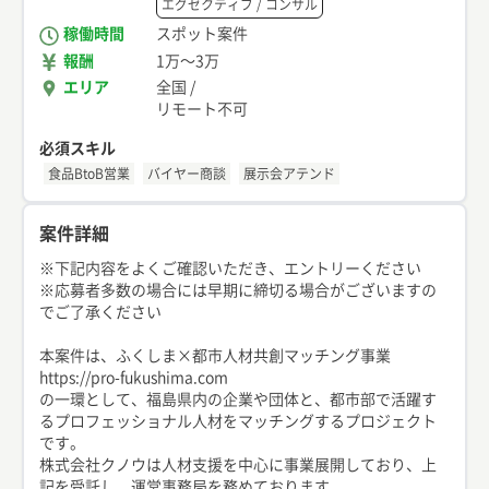
エグゼクティブ / コンサル
稼働時間
スポット案件
報酬
1万
〜
3万
エリア
全国
/
リモート不可
必須スキル
食品BtoB営業
バイヤー商談
展示会アテンド
案件詳細
※下記内容をよくご確認いただき、エントリーください
※応募者多数の場合には早期に締切る場合がございますの
でご了承ください
本案件は、ふくしま×都市人材共創マッチング事業
https://pro-fukushima.com
の一環として、福島県内の企業や団体と、都市部で活躍す
るプロフェッショナル人材をマッチングするプロジェクト
です。
株式会社クノウは人材支援を中心に事業展開しており、上
記を受託し、運営事務局を務めております。