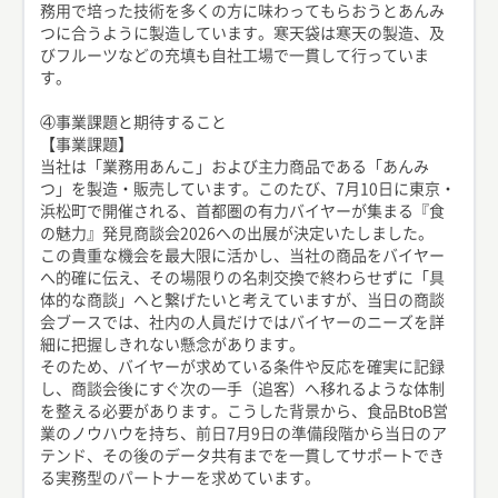
務用で培った技術を多くの方に味わってもらおうとあんみ
つに合うように製造しています。寒天袋は寒天の製造、及
びフルーツなどの充填も自社工場で一貫して行っていま
す。
④事業課題と期待すること
【事業課題】
当社は「業務用あんこ」および主力商品である「あんみ
つ」を製造・販売しています。このたび、7月10日に東京・
浜松町で開催される、首都圏の有力バイヤーが集まる『食
の魅力』発見商談会2026への出展が決定いたしました。
この貴重な機会を最大限に活かし、当社の商品をバイヤー
へ的確に伝え、その場限りの名刺交換で終わらせずに「具
体的な商談」へと繋げたいと考えていますが、当日の商談
会ブースでは、社内の人員だけではバイヤーのニーズを詳
細に把握しきれない懸念があります。
そのため、バイヤーが求めている条件や反応を確実に記録
し、商談会後にすぐ次の一手（追客）へ移れるような体制
を整える必要があります。こうした背景から、食品BtoB営
業のノウハウを持ち、前日7月9日の準備段階から当日のア
テンド、その後のデータ共有までを一貫してサポートでき
る実務型のパートナーを求めています。