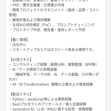
・PRD／要件定義書／仕様書の作成
・開発プロジェクトのマネジメント（進捗・品質・コスト
管理）
・顧客折衝および関係構築
・生成AIの技術検証（PoC）、プロンプトチューニング
・プロトタイプ作成、報告書・進捗レポート作成
【働く環境】
・出社中心
・スタートアップならではのスピード感ある環境です。
【必須スキル】
・コンサルティング経験（業務分析、業務整理、BPR等）
・AI／データ領域での実務経験
（機械学習、データ分析、BI、データ基盤、CDP等いず
れか）
・AX（AI Transformation）戦略の立案および推進経験
【歓迎スキル】
・Python／JavaScript等による開発経験
・SaaSプロダクトのプリセールス／導入支援経験
・Generative AI／LLM／RAGに関する知見・実務経験