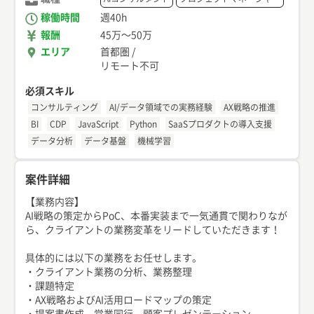
稼働時間
週40h
報酬
45万
〜
50万
エリア
首都圏
/
リモート不可
必須スキル
コンサルティング
AI/データ領域での実務経験
AX戦略の推進
BI
CDP
JavaScript
Python
SaaSプロダクトの導入支援
データ分析
データ基盤
機械学習
案件詳細
【業務内容】
AI戦略の策定からPoC、本番実装まで一気通貫で関わりなが
ら、クライアントの業務変革をリードしていただきます！
具体的には以下の業務をお任せします。
・クライアント業務の分析、業務整理
・課題特定
・AX戦略およびAI活用ロードマップの策定
・提案書作成、営業同行、顧客プレゼンテーション