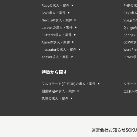
Rubyの求人・案件
PHPの
Goの求人・案件
C#の求
Next.jsの求人・案件
Vue.j
Laravelの求人・案件
Djang
Flutterの求人・案件
Sprin
Azureの求人・案件
GCPの
Illustratorの求人・案件
WordP
Apexの求人・案件
RPAの
特徴から探す
フルリモート(在宅OK)の求人・案件
リモート
副業歓迎の求人・案件
土日OK
急募の求人・案件
運営会社
お知らせ
SOKU