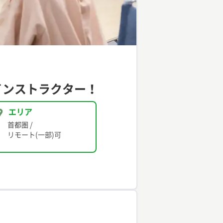
インストラクター！
エリア
首都圏
/
リモート(一部)可