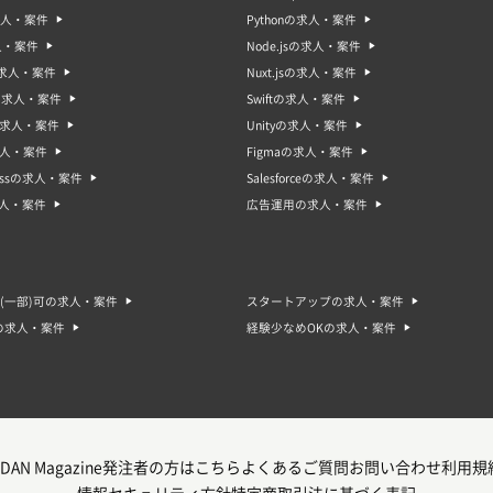
求人・案件
Pythonの求人・案件
人・案件
Node.jsの求人・案件
sの求人・案件
Nuxt.jsの求人・案件
oの求人・案件
Swiftの求人・案件
gの求人・案件
Unityの求人・案件
求人・案件
Figmaの求人・案件
ressの求人・案件
Salesforceの求人・案件
求人・案件
広告運用の求人・案件
(一部)可の求人・案件
スタートアップの求人・案件
の求人・案件
経験少なめOKの求人・案件
DAN Magazine
発注者の方はこちら
よくあるご質問
お問い合わせ
利用規