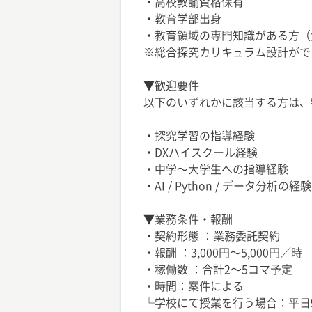
・高校教諭資格保有
・教育学部出身
・教育領域の専門知識がある方
※総合探究カリキュラム設計がで
▼歓迎要件
以下のいずれかに該当する方は、
・探究学習の指導経験
・DXハイスクール経験
・中学〜大学生への指導経験
・AI / Python / データ分析の経験
▼業務条件・報酬
・契約形態 ：業務委託契約
・報酬 ：3,000円〜5,000円／時
・稼働数 ：合計2〜5コマ予定
・時間：案件による
└学校にて授業を行う場合：平日9:0