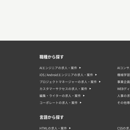
職種から探す
AIエンジニアの求人・案件
AIコン
iOS / Androidエンジニアの求人・案件
機械学習
プロジェクトマネージャーの求人・案件
事業企画
カスタマーサクセスの求人・案件
WEBデ
編集・ライターの求人・案件
人事の求
コーポレートの求人・案件
その他専
言語から探す
HTMLの求人・案件
CSSの