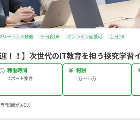
フリーランス歓迎
平日夜OK
オンライン面談可
土日OK
迎！！】次世代のIT教育を担う探究学習
稼働時間
報酬
スポット案件
1万
〜
15万
の専門知識がある方