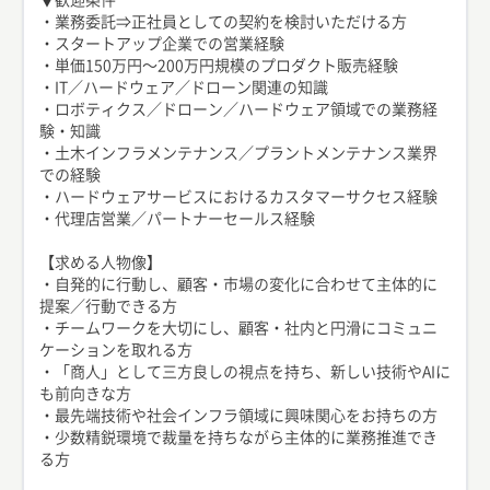
・業務委託⇒正社員としての契約を検討いただける方
・スタートアップ企業での営業経験
・単価150万円〜200万円規模のプロダクト販売経験
・IT／ハードウェア／ドローン関連の知識
・ロボティクス／ドローン／ハードウェア領域での業務経
験・知識
・土木インフラメンテナンス／プラントメンテナンス業界
での経験
・ハードウェアサービスにおけるカスタマーサクセス経験
・代理店営業／パートナーセールス経験
【求める人物像】
・自発的に行動し、顧客・市場の変化に合わせて主体的に
提案／行動できる方
・チームワークを大切にし、顧客・社内と円滑にコミュニ
ケーションを取れる方
・「商人」として三方良しの視点を持ち、新しい技術やAIに
も前向きな方
・最先端技術や社会インフラ領域に興味関心をお持ちの方
・少数精鋭環境で裁量を持ちながら主体的に業務推進でき
る方