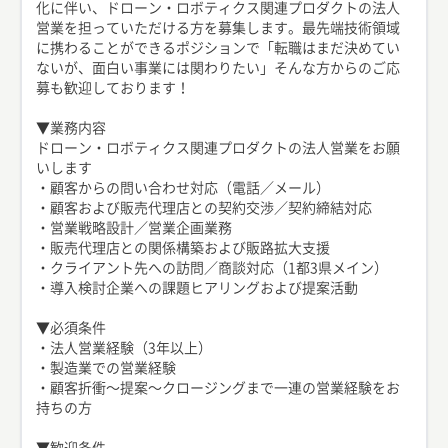
化に伴い、ドローン・ロボティクス関連プロダクトの法人
営業を担っていただける方を募集します。最先端技術領域
に携わることができるポジションで「転職はまだ決めてい
ないが、面白い事業には関わりたい」そんな方からのご応
募も歓迎しております！
▼業務内容
ドローン・ロボティクス関連プロダクトの法人営業をお願
いします
・顧客からの問い合わせ対応（電話／メール）
・顧客および販売代理店との契約交渉／契約締結対応
・営業戦略設計／営業企画業務
・販売代理店との関係構築および販路拡大支援
・クライアント先への訪問／商談対応（1都3県メイン）
・導入検討企業への課題ヒアリングおよび提案活動
▼必須条件
・法人営業経験（3年以上）
・製造業での営業経験
・顧客折衝〜提案〜クロージングまで一連の営業経験をお
持ちの方
▼歓迎条件