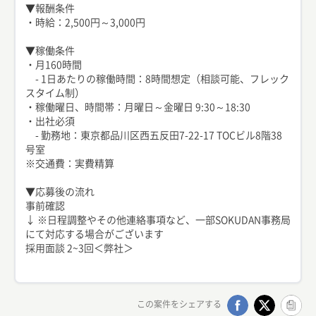
▼報酬条件
・時給：2,500円～3,000円
▼稼働条件
・月160時間
- 1日あたりの稼働時間：8時間想定（相談可能、フレック
スタイム制）
・稼働曜日、時間帯：月曜日～金曜日 9:30～18:30
・出社必須
- 勤務地：東京都品川区西五反田7-22-17 TOCビル8階38
号室
※交通費：実費精算
▼応募後の流れ
事前確認
↓ ※日程調整やその他連絡事項など、一部SOKUDAN事務局
にて対応する場合がございます
採用面談 2~3回＜弊社＞
この案件をシェアする