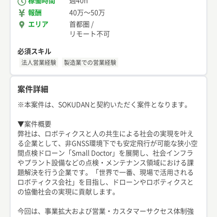
稼働時間
週40h
報酬
40万
〜
50万
エリア
首都圏
/
リモート不可
必須スキル
法人営業経験
製造業での営業経験
案件詳細
※本案件は、SOKUDANと契約いただく案件となります。
▼案件概要
弊社は、ロボティクスと人の共生による社会の実現を叶え
る企業として、非GNSS環境下でも安定飛行が可能な狭小空
間点検ドローン「Small Doctor」を展開し、社会インフラ
やプラント設備などの点検・メンテナンス領域における課
題解決を行う企業です。「世界で一番、現場で活用される
ロボティクス会社」を目指し、ドローンやロボティクスと
の協働社会の実現に貢献します。
今回は、事業拡大および営業・カスタマーサクセス体制強