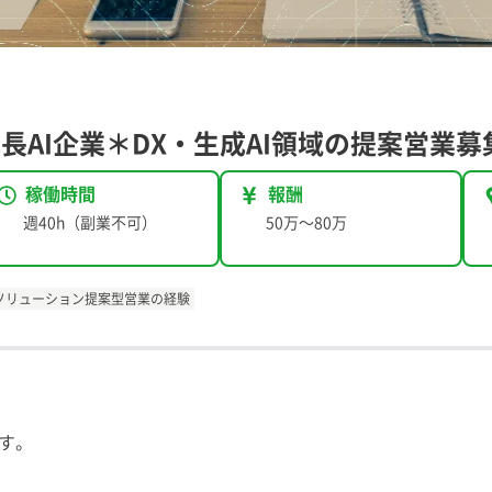
成長AI企業＊DX・生成AI領域の提案営業募
稼働時間
報酬
週40h（副業不可）
50万
〜
80万
ソリューション提案型営業の経験
す。