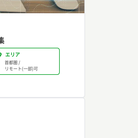
集
エリア
首都圏
/
リモート(一部)可