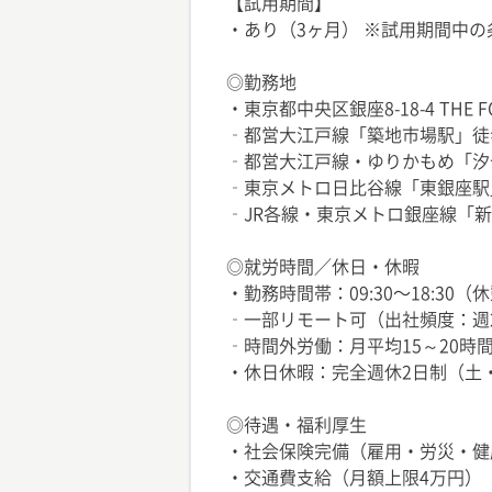
【試用期間】
・あり（3ヶ月） ※試用期間中
◎勤務地
・東京都中央区銀座8-18-4 THE FOR
‐都営大江戸線「築地市場駅」徒
‐都営大江戸線・ゆりかもめ「汐
‐東京メトロ日比谷線「東銀座駅
‐JR各線・東京メトロ銀座線「新
◎就労時間／休日・休暇
・勤務時間帯：09:30〜18:30（
‐一部リモート可（出社頻度：週
‐時間外労働：月平均15～20時
・休日休暇：完全週休2日制（土・
◎待遇・福利厚生
・社会保険完備（雇用・労災・健
・交通費支給（月額上限4万円）