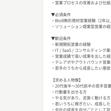
・営業プロセスの改善および仕組
▼必須条件
・BtoB無形商材営業経験〈2年以
・ソリューション提案型営業の経
▼歓迎条件
・新規開拓営業の経験
・IT / SaaS / コンサルテ
・営業成績で高い成果を出した経
・テレアポやアウトバウンド営業
・若手のうちから成長したい意欲
【求める人物像】
・20代後半〜30代前半の若手営
・行動量を出せる方
・やる気があり、泥臭く動ける方
・若いうちに稼ぎたい、成長した
・会社の成長を自分ごととして捉