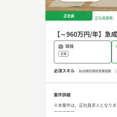
正社員
正社員募集
【～960万円/年】急
職種
営業
必須スキル
BtoB無形商材営業経験
案件詳細
※本案件は、正社員求人となりま
ーーーーー