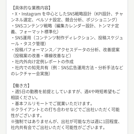
【具体的な業務内容】
・X・Instagram を中心としたSNS戦略設計（KPI設計、チャ
ンネル選定、ペルソナ設定、競合分析、ポジショニング）
・SNSコンテンツ戦略（編集カレンダー設計、トンマナ定
義、フォーマット標準化）
・SNS運用（コンテンツ制作ディレクション、投稿スケジュ
ール・タスク管理）
・投稿パフォーマンス／アクセスデータの分析、改善提案
（投稿案の改善・導線改善など）
・社内外向け定例レポートの作成
・社内での知見共有（例：SNS広告運用方法・分析手法など
のレクチャー会実施）
【働き方】
・週5日の勤務を前提としていますが、週4や時短希望もご
相談ください。
・基本フルリモートでご就業いただけます。
※クライアントとの打ち合わせなどでご出社いただく可能
性がございます。
※強制ではありませんが、出社が可能な方は週に1回程度、
社内共有会でご出社いただく可能性がございます。