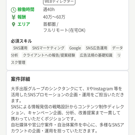
WEBディレクター
稼働時間
週40h
報酬
40万
〜
60万
エリア
首都圏
/
フルリモート(在宅OK)
必須スキル
SNS運用
SNSマーケティング
Google
SNS広告運用
データ
分析
クライアントへの報告/提案経験
広告法規の基礎知識
リ
スク管理
案件詳細
大手出版グループのシンクタンクにて、XやInstagram 等を
活用したSNSプロモーションの企画・運用をご担当いただき
ます。
SNSによる情報発信の戦略設計からコンテンツ制作ディレク
ション、キャンペーン企画、分析、改善提案まで一貫して
携わっていただくポジションです。
自社媒体や官公庁案件・自治体案件を中心に、多様なSNSア
カウントの企画・運用を担っていただきます。