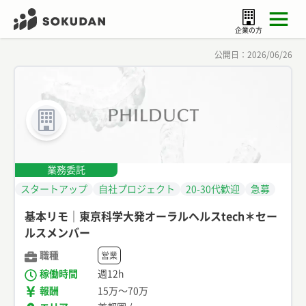
企業の方
公開日：
2026/06/26
業務委託
スタートアップ
自社プロジェクト
20-30代歓迎
急募
基本リモ｜東京科学大発オーラルヘルスtech＊セー
ルスメンバー
職種
営業
稼働時間
週12h
報酬
15万
〜
70万