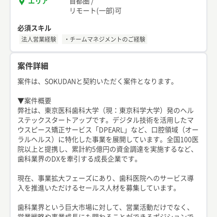
エリア
首都圏
/
リモート(一部)可
必須スキル
法人営業経験
・チームマネジメントのご経験
案件詳細
案件は、SOKUDANと契約いただく案件となります。
▼案件概要
弊社は、東京医科歯科大学（現：東京科学大学）発のヘル
ステックスタートアップです。デジタル技術を活用したマ
ウスピース矯正サービス「DPEARL」など、口腔領域（オー
ラルヘルス）に特化した事業を展開しています。全国100医
院以上と提携し、累計約5億円の資金調達を実施するなど、
歯科業界のDXを牽引する成長企業です。
現在、事業拡大フェーズにあり、歯科医院へのサービス導
入を推進いただけるセールス人材を募集しています。
歯科業界という巨大市場に対して、営業活動だけでなく、
営業戦略や事業成長にも関わることができるポジションで