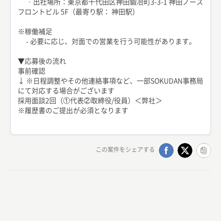
‐出社場所：東京都千代田区神田鍛冶町3-3-1 神田ノース
フロントビル 5F（最寄り駅： 神田駅）
※稼働補足
- 必要に応じ、対面での営業を行う可能性があります。
▼応募後の流れ
事前確認
↓ ※日程調整やその他連絡事項など、一部SOKUDAN事務局
にて対応する場合がございます
採用面談2回（①代表②取締役/役員）＜弊社＞
※履歴書のご提出が必須となります
この案件をシェアする