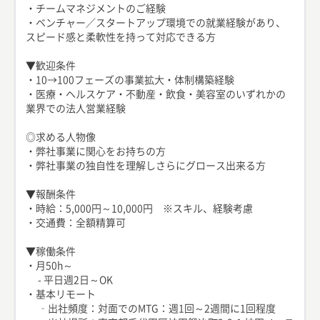
・チームマネジメントのご経験
・ベンチャー／スタートアップ環境での就業経験があり、
スピード感と柔軟性を持って対応できる方
▼歓迎条件
・10→100フェーズの事業拡大・体制構築経験
・医療・ヘルスケア・不動産・飲食・美容室のいずれかの
業界での法人営業経験
◎求める人物像
・弊社事業に関心をお持ちの方
・弊社事業の独自性を理解しさらにグロース出来る方
▼報酬条件
・時給：5,000円～10,000円 ※スキル、経験考慮
・交通費：全額精算可
▼稼働条件
・月50h～
- 平日週2日～OK
・基本リモート
‐出社頻度：対面でのMTG：週1回～2週間に1回程度