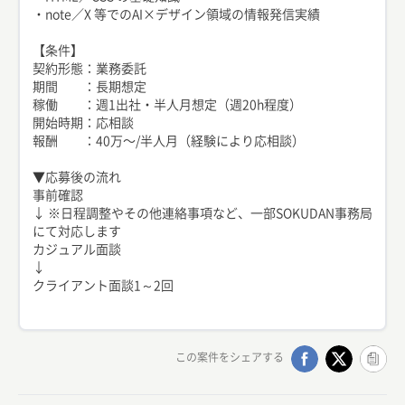
・note／X 等でのAI×デザイン領域の情報発信実績
【条件】
契約形態：業務委託
期間 ：長期想定
稼働 ：週1出社・半人月想定（週20h程度）
開始時期：応相談
報酬 ：40万〜/半人月（経験により応相談）
▼応募後の流れ
事前確認
↓ ※日程調整やその他連絡事項など、一部SOKUDAN事務局
にて対応します
カジュアル面談
↓
クライアント面談1～2回
この案件をシェアする