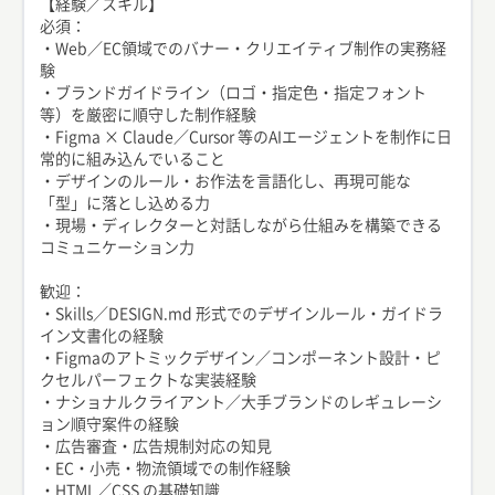
【経験／スキル】
必須：
・Web／EC領域でのバナー・クリエイティブ制作の実務経
験
・ブランドガイドライン（ロゴ・指定色・指定フォント
等）を厳密に順守した制作経験
・Figma × Claude／Cursor 等のAIエージェントを制作に日
常的に組み込んでいること
・デザインのルール・お作法を言語化し、再現可能な
「型」に落とし込める力
・現場・ディレクターと対話しながら仕組みを構築できる
コミュニケーション力
歓迎：
・Skills／DESIGN.md 形式でのデザインルール・ガイドラ
イン文書化の経験
・Figmaのアトミックデザイン／コンポーネント設計・ピ
クセルパーフェクトな実装経験
・ナショナルクライアント／大手ブランドのレギュレーシ
ョン順守案件の経験
・広告審査・広告規制対応の知見
・EC・小売・物流領域での制作経験
・HTML／CSS の基礎知識