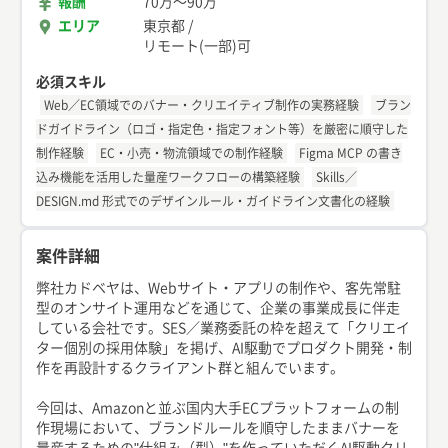
報酬
70万
〜
90万
エリア
東京都
/
リモート(一部)可
必須スキル
Web／EC領域でのバナー・クリエイティブ制作の実務経験
ブラン
ドガイドライン（ロゴ・指定色・指定フォント等）を厳密に順守した
制作経験
EC・小売・物流領域での制作経験
Figma MCP の書き
込み機能を活用した量産ワークフローの構築経験
Skills／
DESIGN.md 形式でのデザインルール・ガイドライン文書化の経験
案件詳細
弊社カドベヤは、Webサイト・アプリの制作や、客先常駐
型のオンサイト運用などを通じて、企業の事業成長に伴走
している会社です。SES／業務委託の枠を超えて「クリエイ
ター個別の採用体験」を掲げ、AI駆動でプロダクト開発・制
作を再設計するクライアント群と組んでいます。
今回は、Amazonと並ぶ国内大手ECプラットフォームの制
作現場において、ブランドルールを順守したままバナーを
量産するための"仕組み（型）"を作っていただくAI駆動クリ