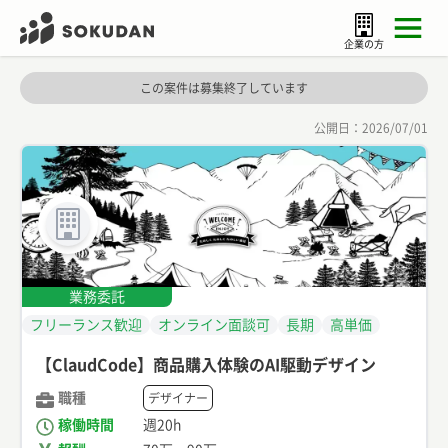
企業の方
この案件は募集終了しています
公開日：
2026/07/01
業務委託
フリーランス歓迎
オンライン面談可
長期
高単価
【ClaudCode】商品購入体験のAI駆動デザイン
職種
デザイナー
稼働時間
週20h