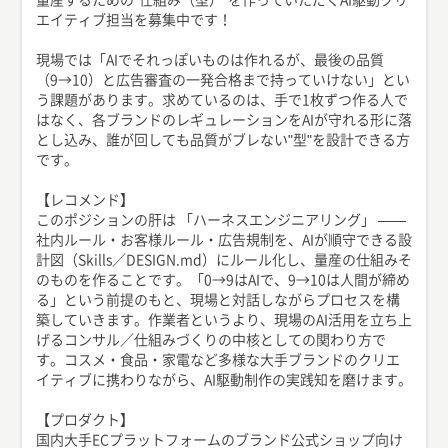
エイティブ担当を募集中です！
現場では「AIでそれっぽいものは作れるが、最後の品質
（9→10）と広告審査の一発合格まで持っていけない」とい
う課題があります。求めているのは、手で1枚ずつ作る人で
はなく、各ブランドのレギュレーションをAIが守れる形に落
とし込み、誰が回しても品質がブレない"型"を設計できる方
です。
【レコメンド】
このポジションの肝は 「ハーネスエンジニアリング」 ——
社内ルール・お客様ルール・広告規制を、AIが順守できる設
計図（Skills／DESIGN.md）にルール化し、量産の仕組みそ
のものを作ることです。「0→9はAIで、9→10は人間が締め
る」という前提のもと、現場と対話しながらプロセスを構
築していきます。作業者というより、現場のAI活用を立ち上
げるコンサル／仕組みづくりの中核としての関わり方で
す。コスメ・食品・家電など多様な大手ブランドのクリエ
イティブに携わりながら、AI駆動制作の実践知を磨けます。
【プロダクト】
国内大手ECプラットフォームのブランド公式ショップ向け