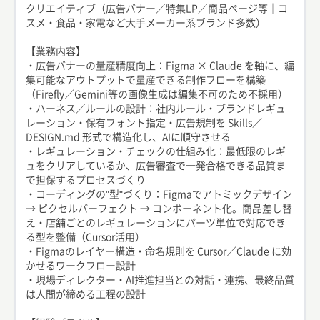
クリエイティブ（広告バナー／特集LP／商品ページ等｜コ
スメ・食品・家電など大手メーカー系ブランド多数）
【業務内容】
・広告バナーの量産精度向上：Figma × Claude を軸に、編
集可能なアウトプットで量産できる制作フローを構築
（Firefly／Gemini等の画像生成は編集不可のため不採用）
・ハーネス／ルールの設計：社内ルール・ブランドレギュ
レーション・保有フォント指定・広告規制を Skills／
DESIGN.md 形式で構造化し、AIに順守させる
・レギュレーション・チェックの仕組み化：最低限のレギ
ュをクリアしているか、広告審査で一発合格できる品質ま
で担保するプロセスづくり
・コーディングの"型"づくり：Figmaでアトミックデザイン
→ ピクセルパーフェクト → コンポーネント化。商品差し替
え・店舗ごとのレギュレーションにパーツ単位で対応でき
る型を整備（Cursor活用）
・Figmaのレイヤー構造・命名規則を Cursor／Claude に効
かせるワークフロー設計
・現場ディレクター・AI推進担当との対話・連携、最終品質
は人間が締める工程の設計