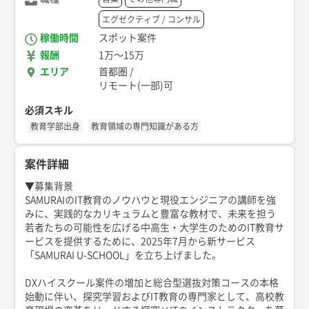
エグゼクティブ / コンサル
稼働時間
スポット案件
報酬
1万
〜
15万
エリア
首都圏
/
リモート(一部)可
必須スキル
教育学部出身
教育領域の専門知識がある方
案件詳細
▼募集背景
SAMURAIのIT教育のノウハウと現役エンジニアの講師を強
みに、実践的なカリキュラムと豊富な教材で、未来を担う
若者たちの可能性を広げる中高生・大学生のためのIT教育サ
ービスを提供するために、2025年7月から新サービス
「SAMURAI U-SCHOOL」を立ち上げました。
DXハイスクール案件の増加と総合型選抜対策コースの本格
始動に伴い、探究学習およびIT教育の専門家として、高校教