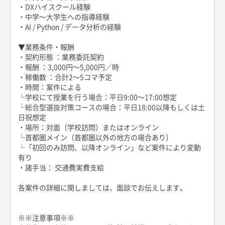
・DXハイスクール経験
・中学〜大学生への指導経験
・AI / Python / データ分析の経験
▼業務条件・報酬
・契約形態 ：業務委託契約
・報酬 ：3,000円〜5,000円／時
・稼働数 ：合計2〜5コマ予定
・時間：案件による
└学校にて授業を行う場合：平日9:00〜17:00想定
└総合型選抜対策コースの場合：平日18:00以降もしくは土
日祝想定
・場所：対面（学校訪問）またはオンライン
└首都圏メイン（首都圏以外の地方の場合あり）
└「初回のみ訪問、以降オンライン」など案件により変動
有り
・諸手当： 交通費実費支給
各案件の詳細に関しましては、面談でお伝えします。
※※注意事項※※