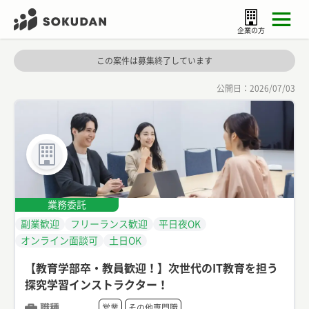
企業の方
この案件は募集終了しています
公開日：
2026/07/03
業務委託
副業歓迎
フリーランス歓迎
平日夜OK
オンライン面談可
土日OK
【教育学部卒・教員歓迎！】次世代のIT教育を担う
探究学習インストラクター！
職種
営業
その他専門職