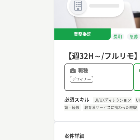
業務委託
長期
急募
【週32H～/フルリモ
職種
デザイナー
必須スキル
UI/UXディレクション
U
識・経験
教育系サービスに携わった経験
案件詳細