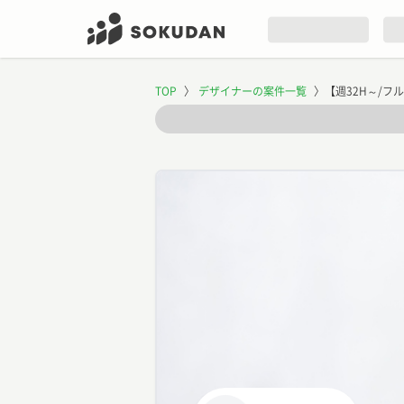
TOP
〉
デザイナーの案件一覧
〉
【週32H～/フ