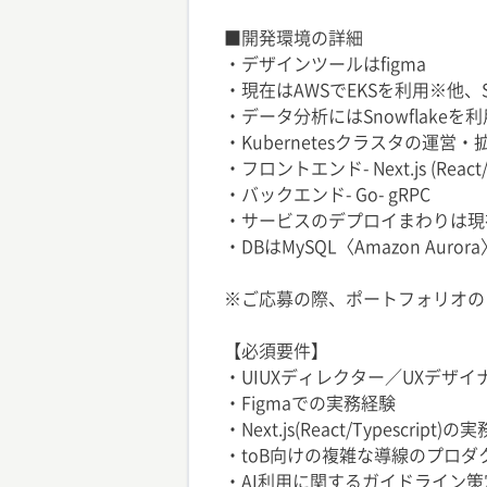
■開発環境の詳細
・デザインツールはfigma
・現在はAWSでEKSを利用※他、S3, A
・データ分析にはSnowflakeを利
・Kubernetesクラスタの運営・
・フロントエンド- Next.js (React/T
・バックエンド- Go- gRPC
・サービスのデプロイまわりは現在はG
・DBはMySQL〈Amazon Auro
※ご応募の際、ポートフォリオの
【必須要件】
・UIUXディレクター／UXデザ
・Figmaでの実務経験
・Next.js(React/Typescript)
・toB向けの複雑な導線のプロ
・AI利用に関するガイドライン