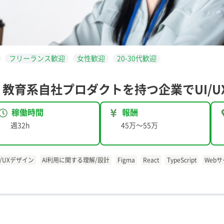
フリーランス歓迎
女性歓迎
20-30代歓迎
】教育系自社プロダクトを持つ企業でUI/U
稼働時間
報酬
週32h
45万
〜
55万
I/UXデザイン
AI利用に関する理解/設計
Figma
React
TypeScript
Web