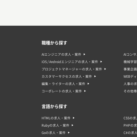
職種から探す
AIエンジニアの求人・案件
AIコン
iOS / Androidエンジニアの求人・案件
機械学習
プロジェクトマネージャーの求人・案件
事業企画
カスタマーサクセスの求人・案件
WEBデ
編集・ライターの求人・案件
人事の求
コーポレートの求人・案件
その他専
言語から探す
HTMLの求人・案件
CSSの
Rubyの求人・案件
PHPの
Goの求人・案件
C#の求