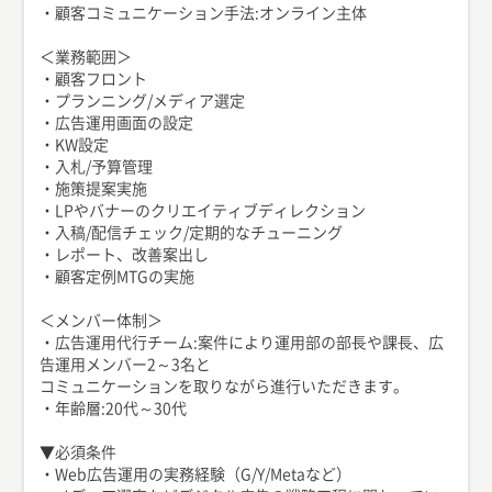
・顧客コミュニケーション手法:オンライン主体
＜業務範囲＞
・顧客フロント
・プランニング/メディア選定
・広告運用画面の設定
・KW設定
・入札/予算管理
・施策提案実施
・LPやバナーのクリエイティブディレクション
・入稿/配信チェック/定期的なチューニング
・レポート、改善案出し
・顧客定例MTGの実施
＜メンバー体制＞
・広告運用代行チーム:案件により運用部の部⾧や課⾧、広
告運用メンバー2～3名と
コミュニケーションを取りながら進行いただきます。
・年齢層:20代～30代
▼必須条件
・Web広告運用の実務経験（G/Y/Metaなど）