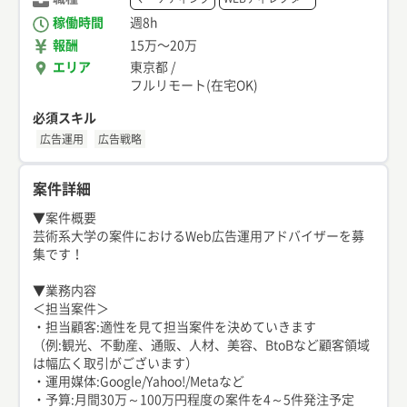
稼働時間
週8h
報酬
15万
〜
20万
エリア
東京都
/
フルリモート(在宅OK)
必須スキル
広告運用
広告戦略
案件詳細
▼案件概要
芸術系大学の案件におけるWeb広告運用アドバイザーを募
集です！
▼業務内容
＜担当案件＞
・担当顧客:適性を見て担当案件を決めていきます
（例:観光、不動産、通販、人材、美容、BtoBなど顧客領域
は幅広く取引がございます）
・運用媒体:Google/Yahoo!/Metaなど
・予算:月間30万～100万円程度の案件を4～5件発注予定