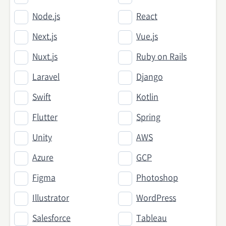
Node.js
React
Next.js
Vue.js
Nuxt.js
Ruby on Rails
Laravel
Django
Swift
Kotlin
Flutter
Spring
Unity
AWS
Azure
GCP
Figma
Photoshop
Illustrator
WordPress
Salesforce
Tableau