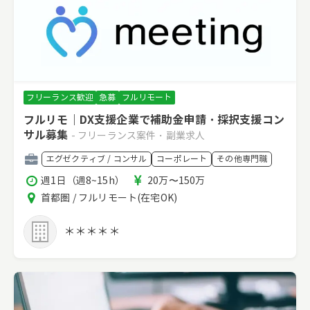
フリーランス歓迎
急募
フルリモート
フルリモ｜DX支援企業で補助金申請・採択支援コン
サル募集
- フリーランス案件・副業求人
職
エグゼクティブ / コンサル
コーポレート
その他専門職
種
稼
報
週1日（週8~15h）
20万〜150万
働
酬
エ
首都圏 / フルリモート(在宅OK)
時
リ
間
ア
＊＊＊＊＊