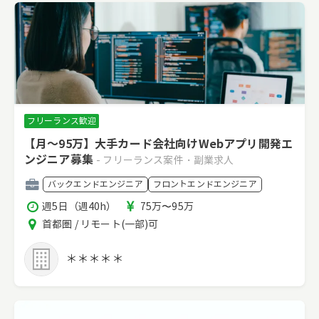
フリーランス歓迎
【月～95万】大手カード会社向けWebアプリ開発エ
ンジニア募集
- フリーランス案件・副業求人
職
バックエンドエンジニア
フロントエンドエンジニア
種
稼
報
週5日（週40h）
75万〜95万
働
酬
エ
首都圏 / リモート(一部)可
時
リ
間
ア
＊＊＊＊＊