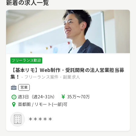
新着の求人一覧
フリーランス歓迎
【基本リモ】Web制作・受託開発の法人営業担当募
集！
- フリーランス案件・副業求人
職
営業
種
稼
報
週3日（週24~31h）
35万〜70万
働
酬
エ
首都圏 / リモート(一部)可
時
リ
間
ア
＊＊＊＊＊