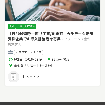
長期
急募
女性歓迎
【月80h程度/一部リモ可/副業可】大手データ活用
支援企業でAI導入担当者を募集
- フリーランス案件・
副業求人
職
カスタマーサクセス
種
稼
報
週2日（週16~23h）
35万〜40万
働
酬
エ
首都圏 / リモート(一部)可
時
リ
間
ア
＊＊＊＊＊