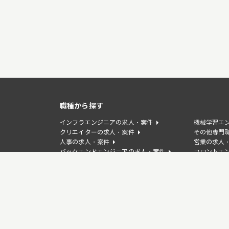
職種から探す
インフラエンジニアの求人・案件
機械学習エ
クリエイターの求人・案件
その他専門
人事の求人・案件
営業の求人
バックエンドエンジニアの求人・案件
フロントエ
WEBディレクターの求人・案件
デザイナー
事業企画/PdMの求人・案件
カスタマー
言語から探す
TypeScriptの求人・案件
Javaの求
PHPの求人・案件
Goの求人・