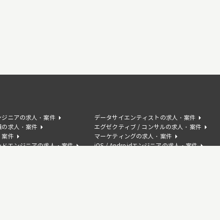
ンジニアの求人・案件
データサイエンティストの求人・案件
職の求人・案件
エグゼクティブ / コンサルの求人・案件
・案件
マーケティングの求人・案件
ンドエンジニアの求人・案件
iOS / Androidエンジニアの求人・案件
の求人・案件
AIコンサルタントの求人・案件
サクセスの求人・案件
人・案件
Swiftの求人・案件
案件
C#の求人・案件