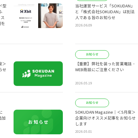
ド型
当社運営サービス「SOKUDAN」
ふ
と「株式会社SOKUDAN」は別法
ロス
人である旨のお知らせ
例を
2026.06.09
お知らせ
月度＞
【重要】弊社を装った営業電話・
らせ
WEB商談にご注意ください
2026.05.19
お知らせ
に
SOKUDAN Magazine｜＜5月度＞
追加
企業向けオススメ記事をお知らせ
します
2026.05.01