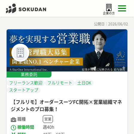
企業の方
公開日：
2026/06/02
業務委託
フリーランス歓迎
フルリモート
土日OK
スタートアップ
【フルリモ】オーダースーツFC開拓×営業組織マネ
ジメントのプロ募集！
職種
営業
稼働時間
週40h