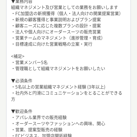
▼業務内容
組織マネジメント及び営業としての業務をお願いします
・FC加盟店の新規獲得（個人・法人向けの開業提案営業）
・新規の顧客獲得と事業説明およびプラン提案
・顧客ニーズに応じた複数プランの設計・提案
・法人や個人向けにオーダースーツの販売営業
・営業チームのマネジメント（進捗管理・育成）
・目標達成に向けた営業戦略の立案・実行
<補足>
・営業メンバー5名
・管理職として組織マネジメントをお願いしたい
▼必須条件
・5名以上の営業組織マネジメント経験 (3年以上)
・社内外と円滑にコミュニケーションをとることができる
方
▼歓迎条件
・アパレル業界での販売経験
・オーダースーツやファッションへの興味、関心
・営業、提案型販売の経験
・FCビジネス、加盟店開拓経験