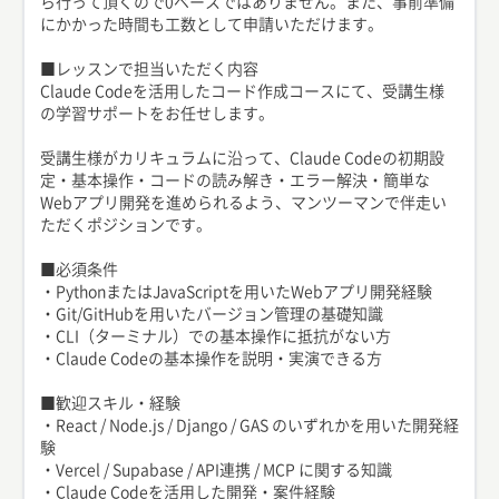
ら行って頂くので0ベースではありません。また、事前準備
にかかった時間も工数として申請いただけます。
■レッスンで担当いただく内容
Claude Codeを活用したコード作成コースにて、受講生様
の学習サポートをお任せします。
受講生様がカリキュラムに沿って、Claude Codeの初期設
定・基本操作・コードの読み解き・エラー解決・簡単な
Webアプリ開発を進められるよう、マンツーマンで伴走い
ただくポジションです。
■必須条件
・PythonまたはJavaScriptを用いたWebアプリ開発経験
・Git/GitHubを用いたバージョン管理の基礎知識
・CLI（ターミナル）での基本操作に抵抗がない方
・Claude Codeの基本操作を説明・実演できる方
■歓迎スキル・経験
・React / Node.js / Django / GAS のいずれかを用いた開発経
験
・Vercel / Supabase / API連携 / MCP に関する知識
・Claude Codeを活用した開発・案件経験