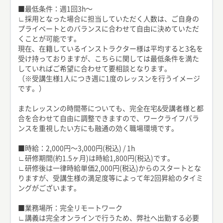
■最低条件：週1回3h〜
∟採用となった場合に担当していただく人数は、ご自身の
プライベートとのバランスに合わせて自由に決めていただ
くことが可能です。
現在、在籍しているインストラクター様は平均すると3名を
受け持っておりますが、こちらに関しては最低条件を満た
していればご希望に合わせて要相談となります。
（※受講生様1人につき週に1度のレッスンを行うイメージ
です。）
またレッスンの時間帯についても、完全在宅&受講者様と都
合を合わせて自由に調整できますので、ワークライフバラ
ンスを重視したい方にも融通の効く職場環境です。
■時給：2,000円〜3,000円(税込) / 1h
∟研修期間(約1.5ヶ月)は時給1,800円(税込)です。
∟研修後は一律時給単価2,000円(税込)からのスタートとな
りますが、受講生様の満足度等によって年2回昇給のタイミ
ングがございます。
■業務場所：完全リモートワーク
∟講義は完全オンラインで行うため、弊社へ出勤する必要