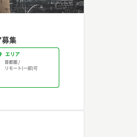
ア募集
エリア
首都圏
/
リモート(一部)可