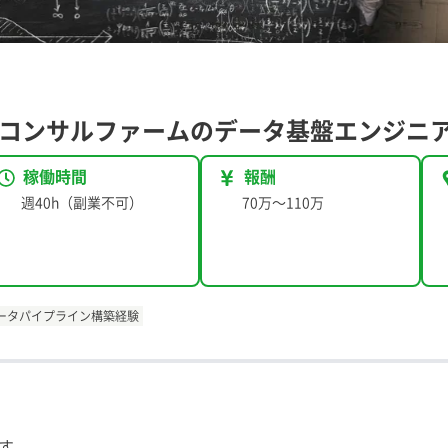
】AIコンサルファームのデータ基盤エンジニ
稼働時間
報酬
週40h（副業不可）
70万
〜
110万
/ データパイプライン構築経験
す。