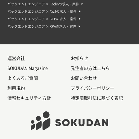
バックエンドエンジニア × Kotlinの求人・案件
バックエンドエンジニア案件・求人のよくある質問
バックエンドエンジニア × AWSの求人・案件
Q. 一般的なバックエンドエンジニアの案件では、どのような知識やスキルが
求められますか?
バックエンドエンジニア × GCPの求人・案件
A. サーバーサイドの言語（PHP、Ruby、Pythonなど）やフレームワーク
バックエンドエンジニア × RPAの求人・案件
（Laravel、Ruby on Rails、Djangoなど）
Q. バックエンドエンジニアとしての経験は必須ですか？
A. 必須ではありません。しかし基本的には即戦力となる人材が求められるた
め、ITの知識やプログラミングの経験がない方は案件の獲得の難易度が高い
です。
運営会社
お知らせ
Q. バックエンドエンジニア案件では、一般的にどのような給与が提供されま
SOKUDAN Magazine
すか？
発注者の方はこちら
A. 案件によって様々で、プロジェクトの規模や求められるスキルによって金
よくあるご質問
額は変動します。時給◯千円というレンジのものもあれば、◯人月で換算さ
お問い合わせ
れることもあります。
利用規約
プライバシーポリシー
Q. バックエンドエンジニア案件に興味がある場合、どのように求人を探して
情報セキュリティ方針
いけばよいですか？
特定商取引法に基づく表記
A. まずは、案件紹介のサイトやエージェントに登録をして、職種をバックエ
ンドエンジニアに絞って探します。他に希望の条件を入れたり、問い合わせ
をして自分に合った案件を紹介してもらうことも可能です。
Q. バックエンドエンジニア案件では、特定の言語やフレームワークを使用す
ることが多いですか？
A. PHP、Ruby、Java、Pythonなどの言語を使用することが多いです。
RESTfulなAPIの設計や実装、データベースの管理や設計などのスキルが必要