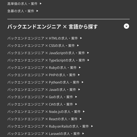
最新情報をキャッチするために技術系のブログやニュースサイトをフォロー
高単価の求人・案件
することもおすすめです。さらに、実際にWebサービスやアプリの開発を経
験し、実践的なスキルを身に付けることも重要です。また、業界では受け入
急募の求人・案件
れられる資格として、Oracle Certified Professional、Java SE 8
Programmer、Zend Certified PHP Engineerなどがあります。これらの資格
を取得することで、スキルを証明することができます。
バックエンドエンジニア × 言語から探す
バックエンドエンジニア案件は未経験でも応募できる？
バックエンドエンジニア × HTMLの求人・案件
バックエンドエンジニア案件は、特に経験に対する応募制限はありません。
しかし、基本的にITの知識やプログラミングの経験は必要で、未経験者の募
バックエンドエンジニア × CSSの求人・案件
集でも学習意欲が重要です。応募する際には、ポートフォリオや作成したプ
バックエンドエンジニア × JavaScriptの求人・案件
ログラムなどを提示することで、自身のスキルをアピールすることができま
す。 未経験者の場合は、ライバルの経験者にない自分ならではの強みや金額
バックエンドエンジニア × TypeScriptの求人・案件
を下げるなどの調整が必要でしょう。
バックエンドエンジニア × Rubyの求人・案件
バックエンドエンジニア × PHPの求人・案件
バックエンドエンジニア案件・求人の将来性やバックエンドエンジニ
アのキャリア
バックエンドエンジニア × Pythonの求人・案件
バックエンドエンジニア案件・求人の将来性も高いと考えられます。ウェブ
バックエンドエンジニア × Javaの求人・案件
サイトやアプリは、ユーザーからのリクエストを受け取り、それに応じたデ
ータの処理や操作を行うことが基本です。様々なサービスが提供されている
バックエンドエンジニア × Goの求人・案件
現在や今後において、バックエンドエンジニアはなくてはならない存在で
バックエンドエンジニア × C#の求人・案件
す。 バックエンドエンジニアのキャリアパスは、まずはプログラミングの基
礎を学びます。その後、サーバーサイドの言語やフレームワーク（Java、
バックエンドエンジニア × Node.jsの求人・案件
Ruby、Pythonなど）を学びます。実務経験を積むことで、サーバーやデー
バックエンドエンジニア × Reactの求人・案件
タベースの構築や運用、API（アプリケーションプログラミングインターフ
ェース）の作成などの専門的な知識を身につけます。キャリアを積むにつれ
バックエンドエンジニア × Ruby on Railsの求人・案件
て、バックエンドのアーキテクトやリーダーなどのポジションに就くことも
バックエンドエンジニア × Laravelの求人・案件
可能です。