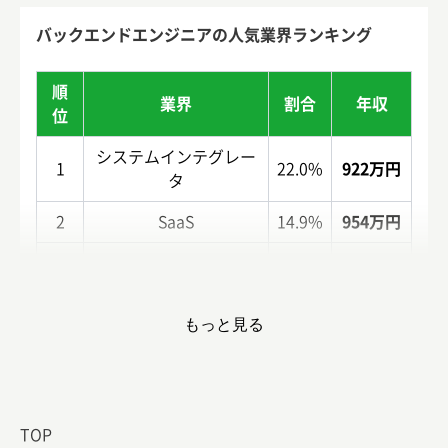
バックエンドエンジニアの人気業界ランキング
順
業界
割合
年収
位
システムインテグレー
1
22.0%
922万円
タ
2
SaaS
14.9%
954万円
3
その他IT関連
8.3%
874万円
4
EC・メディア
7.1%
927万円
もっと見る
1024万
5
Web制作
7.1%
円
TOP