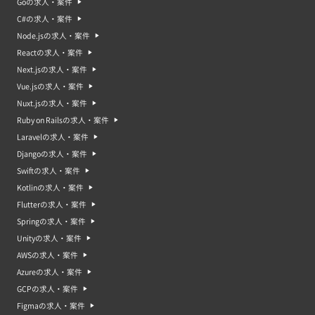
Goの求人・案件
C#の求人・案件
バックエンドエンジニアの平均稼働日数
Node.jsの求人・案件
Reactの求人・案件
Next.jsの求人・案件
Vue.jsの求人・案件
Nuxt.jsの求人・案件
バックエンドエンジニアの年収中央値・年収平均値
中央値：907万円｜平均値：900万円
Ruby on Railsの求人・案件
Laravelの求人・案件
バックエンドエンジニアってどんな仕事？バックエンドエンジニア案
件・求人の特徴
Djangoの求人・案件
バックエンドエンジニアは、ウェブサイトやアプリケーションの基盤となる
Swiftの求人・案件
機能を開発するエンジニアです。サーバーサイドのプログラミング言語（例
えばPHP、Ruby、Java、Pythonなど）を使用して、データベースやサーバ
Kotlinの求人・案件
ーの構築や運用を行います。また、システムの設計やアルゴリズムの知識も
Flutterの求人・案件
必要とされます。 バックエンドエンジニアの案件・求人の特徴は、ウェブサ
イトやアプリケーションのサーバーサイドを設計・開発することです。これ
Springの求人・案件
には、データベースやサーバーサイド言語などの技術が応募要件となりま
Unityの求人・案件
す。また、システムのスケーラビリティやセキュリティなどの観点から、サ
ーバーサイドのアーキテクチャを設計し、必要に応じて改善することが求め
AWSの求人・案件
られます。また、新しい技術やフレームワークが登場するたびに、常にスキ
Azureの求人・案件
ルアップを図ることが求められます。
GCPの求人・案件
バックエンドエンジニア案件・求人の市場動向やバックエンドエンジ
Figmaの求人・案件
ニアのニーズ