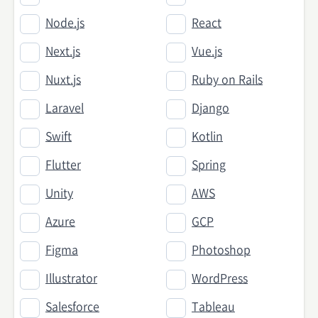
Node.js
React
Next.js
Vue.js
Nuxt.js
Ruby on Rails
Laravel
Django
Swift
Kotlin
Flutter
Spring
Unity
AWS
Azure
GCP
Figma
Photoshop
Illustrator
WordPress
Salesforce
Tableau