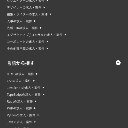
クリエイターの求人・案件
デザイナーの求人・案件
※ 想定時給: 案件ごとの平均報酬 / 平均稼働時間で算出
編集・ライターの求人・案件
人事の求人・案件
広報・IRの求人・案件
バックエンドエンジニアの平均年収
エグゼクティブ / コンサルの求人・案件
コーポレートの求人・案件
その他専門職の求人・案件
言語から探す
バックエンドエンジニアのリモート案件率
HTMLの求人・案件
CSSの求人・案件
JavaScriptの求人・案件
TypeScriptの求人・案件
Rubyの求人・案件
バックエンドエンジニアの案件が多い業界
PHPの求人・案件
Pythonの求人・案件
Javaの求人・案件