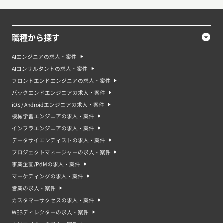
バックエンドエンジニアの必須スキルランキング
職種から探す
順位
必須スキル名
割合
AIエンジニアの求人・案件
AIコンサルタントの求人・案件
1
Ruby
7.8%
フロントエンドエンジニアの求人・案件
2
PHP
5.4%
バックエンドエンジニアの求人・案件
iOS / Androidエンジニアの求人・案件
3
AWS
4.9%
機械学習エンジニアの求人・案件
インフラエンジニアの求人・案件
4
Python
4.4%
データサイエンティストの求人・案件
5
Go
3.7%
プロジェクトマネージャーの求人・案件
事業企画/PdMの求人・案件
マーケティングの求人・案件
営業の求人・案件
カスタマーサクセスの求人・案件
WEBディレクターの求人・案件
バックエンドエンジニアの平均時給単価