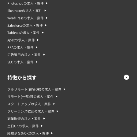
Photoshopの求人・案件
バックエンドエンジニアはエンジニア求人の中でも求人数が多いです。企業
でのバックエンド開発に対する需要が高まっているため、この業界では競争
Illustratorの求人・案件
が激しくなっています。求人内容や給与水準は企業によって大きく異なりま
WordPressの求人・案件
すが、経験豊富なバックエンドエンジニアを求める企業からは高給が提示さ
れることが多いです。 バックエンドエンジニアは、サーバーやデータベー
Salesforceの求人・案件
ス、APIなどを構築するためのプログラミング言語やフレームワークを熟知
Tableauの求人・案件
している必要があります。また、システムのパフォーマンスやスケーラビリ
ティー、セキュリティなどを考慮したアプリケーション開発ができるように
Apexの求人・案件
なっている必要があります。さらに、フロントエンドエンジニアやデータサ
RPAの求人・案件
イエンティストと協業して、最適なソリューションを提供できることも求め
られます。
広告運用の求人・案件
SEOの求人・案件
バックエンドエンジニア案件・求人で求められるスキル
バックエンドエンジニアとして求められるスキルは、WebサイトやWebアプ
リケーションのサーバーサイドやデータベースを構築するために必要な技術
特徴から探す
が求められます。例えば、サーバーサイドプログラミング言語（例えば
PythonやJava、PHPなど）の知識、RESTfulなAPIの設計や実装、データベ
ースの管理や設計などが求められるでしょう。また、バックエンドエンジニ
フルリモート(在宅OK)の求人・案件
アは、WebサイトやWebアプリケーションが高いスケーラビリティーを維持
リモート(一部)可の求人・案件
するために必要なインフラ構築や運用にも携わることがあります。
スタートアップの求人・案件
バックエンドエンジニアのスキルを高める勉強方法・資格
フリーランス歓迎の求人・案件
バックエンドエンジニアとしてスキルを高めるための勉強方法や資格は様々
です。まずは、基本的な技術や知識を学ぶことから始めることが大切です。
副業歓迎の求人・案件
これには、Python、Java、PHPなどのバックエンド言語や、SQL、NoSQL
土日OKの求人・案件
などのデータベース技術のドキュメントやチュートリアルを読むことが有効
です。また、現場では日々進化する技術やフレームワークが出てくるので、
経験少なめOKの求人・案件