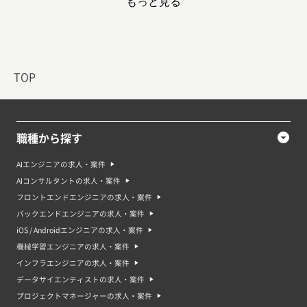
もっと見る
場合は、新しいアイデアやコンテンツを生み出すためのアイデアや創造力が
求められることが多いです。 また、リモートワークが可能な案件や求人が増
えているため、オンラインツールの活用やITリテラシーも重視されていま
す。
クリエイター案件・求人で求められるスキル
クリエイターの案件や求人で求められるスキルについて、以下のような点が
TOP
挙げられます。
・デザインや写真などの制作スキル: クリエイターとして働く場合は、デザ
インや写真などの制作スキルが求められることが多いです。
・アイデアや創造力: クリエイターとして働く場合は、新しいアイデアやコ
ンテンツを生み出すためのアイデアや創造力が求められることが多いです。
職種から探す
・コミュニケーション能力: クリエイターとして働く場合は、クライアント
やチームメンバーとのコミュニケーション能力が求められることがありま
す。
AIエンジニアの求人・案件
AIコンサルタントの求人・案件
クリエイターのスキルを高める勉強方法・資格
クリエイターのスキルを高める勉強方法や資格について、以下のような点が
フロントエンドエンジニアの求人・案件
挙げられます。
バックエンドエンジニアの求人・案件
・専門学校や大学でのデザインや写真などの専攻: デザインや写真などに関
する専門的な知識やスキルを学ぶことができるので、資格取得やキャリアア
iOS / Androidエンジニアの求人・案件
ップに有効です。
機械学習エンジニアの求人・案件
・オンラインでのデザインや写真などの講座やセミナー: オンラインでの講
座やセミナーは、時間や場所を選ばずに受講できるので、スキルアップに有
インフラエンジニアの求人・案件
効です。
データサイエンティストの求人・案件
・アマチュアでのデザインや写真などの制作経験を積む: 実際にデザインや
写真などを制作することで、スキルを高めることができます。また、アマチ
プロジェクトマネージャーの求人・案件
ュアでの作品を作ることで、ポートフォリオを作成することもできます。