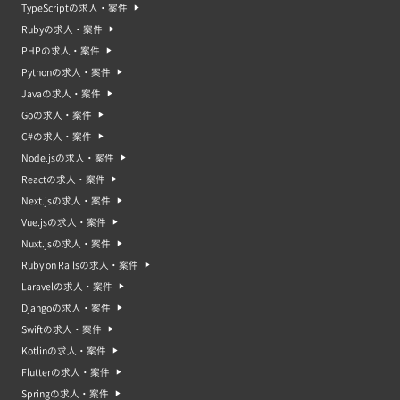
4.フリーランスや個人事務所を開設する。経験を生かして、自分のクリエイ
TypeScriptの求人・案件
ティブビジネスを立ち上げる。
これらはあくまでも一例であり、個人によって異なる可能性があります。ま
Rubyの求人・案件
た、これらのステップを踏むことで、より幅広いスキルを身につけ、より豊
PHPの求人・案件
富な経験を積むことができるでしょう。
Pythonの求人・案件
クリエイター案件・求人のよくある質問
Javaの求人・案件
Q. 必要なスキルはありますか？
Goの求人・案件
A. 必要なスキルは案件によってさまざまです。業界やサービス形態を重視さ
れる場合もあれば、使用できるツールで判断されることもあります。スキル
C#の求人・案件
ではなくポートフォリオの内容を重視することもあるでしょう。
Node.jsの求人・案件
Q. ポートフォリオは必要ですか？
Reactの求人・案件
A. 基本的にはポートフォリオが必要です。クリエイターはどんなことをして
Next.jsの求人・案件
きたかを成果物から判断され、デザイン力やセンスなどが採用のポイントに
なるでしょう。
Vue.jsの求人・案件
Nuxt.jsの求人・案件
Q. 給与はどのように決められますか？
A. 案件によってさまざまですが、成果物に対して報酬が支払われることもあ
Ruby on Railsの求人・案件
れば、時給◯円以上という契約で稼働した時間で計算することもあります。
Laravelの求人・案件
Q. 雇用形態はどのようなものですか？
Djangoの求人・案件
A. 正社員として雇用契約を結ぶこともありますが、業務委託契約も増えてい
Swiftの求人・案件
ます。フリーランスや副業として優秀なクリエイターが増えており、人材の
活用の幅が広がっています。
Kotlinの求人・案件
Flutterの求人・案件
Springの求人・案件