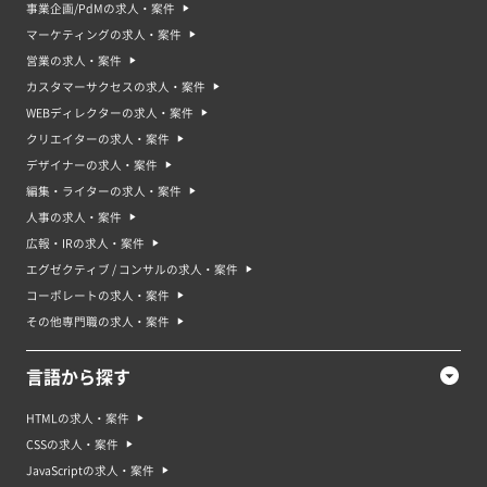
事業企画/PdMの求人・案件
クリエイター案件は未経験でも応募できる？
マーケティングの求人・案件
それは案件によって異なりますが、一般的には未経験でも応募できるクリエ
営業の求人・案件
イター案件もあります。ただし、実務経験がある方が有利なので、未経験で
応募する際は自己PRやポートフォリオを作成して自分のスキルや才能をア
カスタマーサクセスの求人・案件
ピールすることが重要です。 また、未経験の方向けの案件でも、競合する他
WEBディレクターの求人・案件
の応募者との差別化を図ることが重要です。少しでも活かせる経験をアピー
ルしたり、意欲や今後のキャリアなどもしっかり伝えるようにしましょう。
クリエイターの求人・案件
デザイナーの求人・案件
クリエイター案件・求人の将来性やクリエイターのキャリア
編集・ライターの求人・案件
クリエイター案件や求人は、コンテンツやデザインなどを中心とした業界で
すが、近年ではデジタル技術が普及し、オンラインでのコミュニケーション
人事の求人・案件
やビジネスが増えていることから、デジタルコンテンツやWebサイト、モバ
広報・IRの求人・案件
イルアプリなどのデザインや制作が求められるようになっています。また、
テクノロジーの進歩に伴い、人々が情報をよりスムーズに収集できるように
エグゼクティブ / コンサルの求人・案件
なることで、より豊富でカラフルなコンテンツが求められるようになると考
コーポレートの求人・案件
えられます。そのため、将来的にもクリエイター案件や求人は需要がたかま
るでしょう。
その他専門職の求人・案件
クリエイターのキャリアパスは、個人によって異なりますが、一般的には次
のような流れがあるといえます。
1.デザイナーとしてスキルを磨く。グラフィックデザインやWebデザインな
言語から探す
どの基本的なスキルを身につけ、ポートフォリオを作成する。
2.フリーランスやパートタイムでの案件を受注する。独立して働くために必
要な経験やネットワークを築く。
HTMLの求人・案件
3.クリエイターとしての正社員や契約社員として企業や広告代理店などに就
CSSの求人・案件
職する。経験を積んで、マネージャーやリードデザイナーなど上位職に昇進
する。
JavaScriptの求人・案件