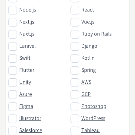
Node.js
React
Next.js
Vue.js
Nuxt.js
Ruby on Rails
Laravel
Django
Swift
Kotlin
Flutter
Spring
Unity
AWS
Azure
GCP
Figma
Photoshop
Illustrator
WordPress
Salesforce
Tableau