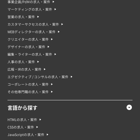
事業企画/PdMの求人・案件
などがあります。
マーケティングの求人・案件
データサイエンティスト案件は未経験でも応募できる？
営業の求人・案件
はい、データサイエンティスト案件に未経験でも応募できます。ただし、デ
カスタマーサクセスの求人・案件
ータサイエンティストの仕事はデータを分析して、ビジネスに役立つ結論を
導くことが多いため、数学や統計学などの専門的な知識が必要となることが
WEBディレクターの求人・案件
多いです。 基本的には実務経験がないと応募できないケースがほとんどで
クリエイターの求人・案件
す。そのため、未経験の場合は、応募する前に必要なスキルや知識を確認し
ましょう。
デザイナーの求人・案件
編集・ライターの求人・案件
データサイエンティスト案件・求人の将来性やデータサイエンティス
トのキャリア
人事の求人・案件
将来的には、データサイエンティストとしての需要はますます増加すると考
広報・IRの求人・案件
えられます。企業は、データを活用してビジネスを成長させるために、デー
タサイエンティストを採用していくことが増えるでしょう。また、政府や公
エグゼクティブ / コンサルの求人・案件
共機関もデータを活用した政策立案などで、データサイエンティストを採用
コーポレートの求人・案件
することが増えると考えられます。 データサイエンティストのキャリアパス
は、基本的にはIT企業や情報サービス企業などでデータ分析やデータマイニ
その他専門職の求人・案件
ングなどの業務を行うことが多いです。また、そのような業務を担当するた
めに、数学や統計学の学士号や修士号を取得している人が多いです。そのた
め、データサイエンティストのキャリアパスでは、まずはこのような学歴を
言語から探す
積むことからスタートします。また、その後は、大学院で専門的な研究を行
い、実務経験を積んでいくことが多いです。そのため、データサイエンティ
HTMLの求人・案件
ストのキャリアパスは、学歴や実務経験が重要なポイントになります。
CSSの求人・案件
データサイエンティスト案件・求人のよくある質問
JavaScriptの求人・案件
Q. データサイエンティスト案件や求人では、どの程度のプログラミングや統