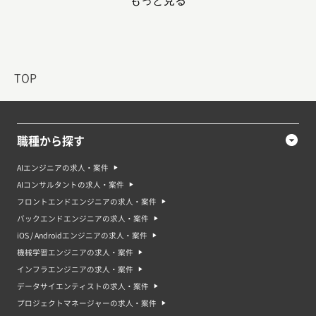
もっと見る
ンティストです。そのため、多くの企業がデータサイエンティストを採用す
るようになっています。 企業はデータサイエンティストを採用するために、
高い給料や福利厚生を提供している傾向があります。また、オンライン環境
が整い、セキュリティの点でも安全性が高まっているため、遠隔地からの仕
事も増えていると考えられます。
データサイエンティスト案件・求人で求められるスキル
TOP
データサイエンティスト案件・求人で求められるスキルは、プログラミング
（PythonやRなど）、統計的手法（回帰分析やクラスタリングなど）、そし
てビジネスに対する理解があげられます。また、データの可視化やデータ基
盤の構築などの専門的なスキルも必要とされることがあります。重要なの
は、データから有益な情報を取り出し、それをビジネス上の問題解決に生か
職種から探す
すことができる能力です。
データサイエンティストのスキルを高める勉強方法・資格
AIエンジニアの求人・案件
データサイエンティストは、数学や統計学の知識が必要です。そのため、基
AIコンサルタントの求人・案件
礎的な数学や統計学の知識を身につけることが最初に必要です。また、デー
フロントエンドエンジニアの求人・案件
タ分析に必要なツールや言語（例えばRやPython）を学習することも重要で
す。 さらに、実際にデータを分析するための練習も求められるでしょう。ま
バックエンドエンジニアの求人・案件
た、データサイエンティストの資格を取得することもスキルを高める方法の
iOS / Androidエンジニアの求人・案件
一つです。例えば、データサイエンティストとしての技能を検証するための
資格として、
機械学習エンジニアの求人・案件
・データサイエンティスト検定™ リテラシーレベル
インフラエンジニアの求人・案件
・データサイエンス数学ストラテジスト
・Python3 エンジニア認定基礎試験、データ分析試験
データサイエンティストの求人・案件
・統計検定
プロジェクトマネージャーの求人・案件
・画像処理エンジニア検定
・G検定、E資格