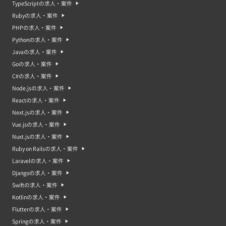
計的スキルが求められますか？
TypeScriptの求人・案件
A. 基本的にはIT企業や情報サービス企業などでデータ分析やデータマイニン
Rubyの求人・案件
グなどの仕事をして、プログラミングを活用していた人がターゲットになり
ます。数学や統計学の学士号や修士号を取得している人が多いです。
PHPの求人・案件
Pythonの求人・案件
Q. データサイエンティスト案件や求人では、どの程度のビジネス理解が必要
ですか？
Javaの求人・案件
A. ビジネスへの理解は重要です。データを分析した結果をどのようにビジネ
Goの求人・案件
スに活かすかを考案するため、事業企画に近いスキルまで求められます。
C#の求人・案件
Q. データサイエンティスト案件や求人では、どのようなデータ分析プロジェ
Node.jsの求人・案件
クトが行われる予定ですか？
A. 案件によってさまざまです。販売データや顧客データ、政府や公共系のデ
Reactの求人・案件
ータの活用も進んでいます。
Next.jsの求人・案件
Vue.jsの求人・案件
Nuxt.jsの求人・案件
Ruby on Railsの求人・案件
Laravelの求人・案件
Djangoの求人・案件
Swiftの求人・案件
Kotlinの求人・案件
Flutterの求人・案件
Springの求人・案件