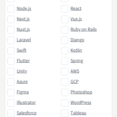
Node.js
React
Next.js
Vue.js
Nuxt.js
Ruby on Rails
Laravel
Django
Swift
Kotlin
Flutter
Spring
Unity
AWS
Azure
GCP
Figma
Photoshop
Illustrator
WordPress
Salesforce
Tableau