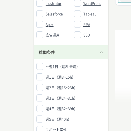
Illustrator
WordPress
Salesforce
Tableau
Apex
RPA
広告運用
SEO
稼働条件
〜週1日（週8h未満）
週1日（週8~15h）
週2日（週16~23h）
週3日（週24~31h）
週4日（週32~39h）
週5日（週40h）
スポット案件