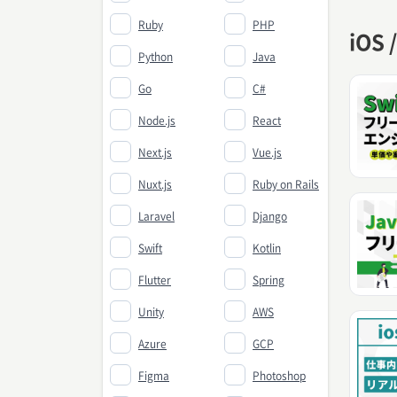
Ruby
PHP
iOS
Python
Java
Go
C#
Node.js
React
Next.js
Vue.js
Nuxt.js
Ruby on Rails
Laravel
Django
Swift
Kotlin
Flutter
Spring
Unity
AWS
Azure
GCP
Figma
Photoshop