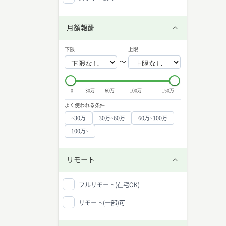
月額報酬
下限
上限
〜
0
30万
60万
100万
150万
よく使われる条件
~30万
30万~60万
60万~100万
100万~
リモート
フルリモート(在宅OK)
リモート(一部)可