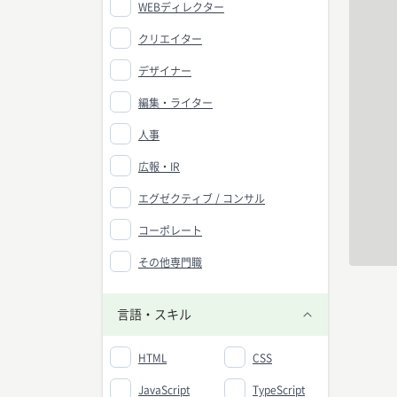
WEBディレクター
クリエイター
デザイナー
編集・ライター
人事
広報・IR
エグゼクティブ / コンサル
コーポレート
その他専門職
言語・スキル
HTML
CSS
JavaScript
TypeScript