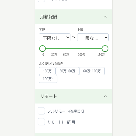
月額報酬
下限
上限
〜
0
30万
60万
100万
150万
よく使われる条件
~30万
30万~60万
60万~100万
100万~
リモート
フルリモート(在宅OK)
リモート(一部)可