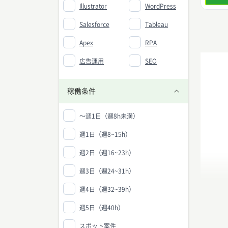
Illustrator
WordPress
Salesforce
Tableau
Apex
RPA
広告運用
SEO
稼働条件
〜週1日（週8h未満）
週1日（週8~15h）
週2日（週16~23h）
週3日（週24~31h）
週4日（週32~39h）
週5日（週40h）
スポット案件