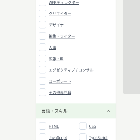
WEBディレクター
クリエイター
デザイナー
編集・ライター
人事
広報・IR
エグゼクティブ / コンサル
コーポレート
その他専門職
言語・スキル
HTML
CSS
JavaScript
TypeScript