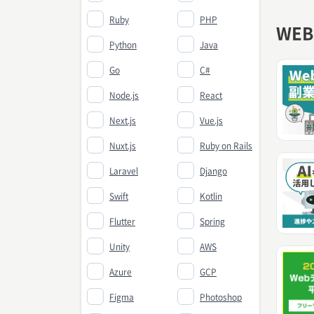
Ruby
PHP
WE
Python
Java
Go
C#
Node.js
React
Next.js
Vue.js
Nuxt.js
Ruby on Rails
Laravel
Django
Swift
Kotlin
Flutter
Spring
Unity
AWS
Azure
GCP
Figma
Photoshop