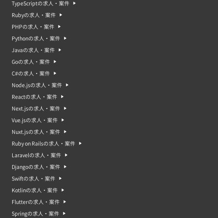
TypeScriptの求人・案件
Q. JavaScriptにはどのような仕事で使われますか？
Rubyの求人・案件
A. JavaScriptは、フロントエンドエンジニアやWebデザイナーなどのWeb
関連の仕事でよく使われます。また、モバイルアプリやデスクトップアプリ
PHPの求人・案件
を作成するときにも使用されることがあります。
Pythonの求人・案件
Q. リモートでの勤務は可能ですか？
Javaの求人・案件
A. リモートのJavaScript案件は多いでしょう。JavaScript案件に限らずエン
Goの求人・案件
ジニア案件はリモート勤務の案件が増えています。クライアントによって
は、業務内容やセキュリティの観点から出社が必要なものもあるので、事前
C#の求人・案件
に確認しましょう。
Node.jsの求人・案件
Reactの求人・案件
Next.jsの求人・案件
Vue.jsの求人・案件
Nuxt.jsの求人・案件
Ruby on Railsの求人・案件
Laravelの求人・案件
Djangoの求人・案件
Swiftの求人・案件
Kotlinの求人・案件
Flutterの求人・案件
Springの求人・案件