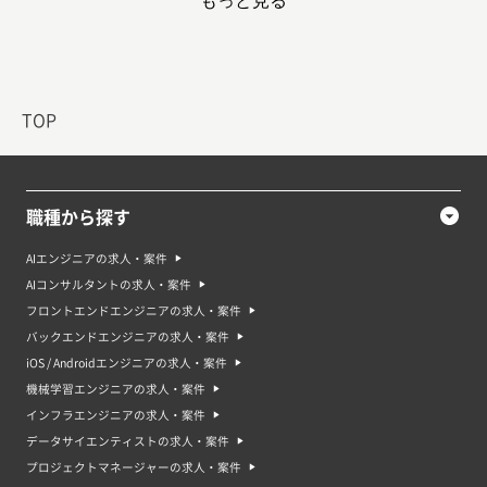
もっと見る
スタックエンジニアとしての案件や求人もあります。 JavaScriptについて
は、将来性が高く、今後も市場需要が増えると予測されます。
JavaScript案件・求人で求められるスキル
JavaScriptエンジニアとして求められるスキルには、以下のようなものがあ
ります。
・JavaScriptによるWebフロントエンド開発のスキル
TOP
・HTML、CSS、JavaScriptを使ったWebサイトやWebアプリケーションの
開発能力
・レスポンシブデザインの知識
・フレームワークやライブラリを使った開発経験
・Gitやその他のバージョン管理システムを使った開発経験
職種から探す
・データベースを使ったアプリケーションの開発経験
・テスト駆動開発やアジャイル開発に対する理解
・コンピュータサイエンスの基礎知識
AIエンジニアの求人・案件
また、Node.jsを使えばサーバーサイドでのJavaScriptプログラミングもで
AIコンサルタントの求人・案件
きるため、フルスタックエンジニアとしての案件や求人の場合は、サーバー
サイド開発のスキルも求められることがあります。
フロントエンドエンジニアの求人・案件
バックエンドエンジニアの求人・案件
JavaScriptのスキルを高める勉強方法・資格
JavaScriptのスキルを高めるための勉強方法としては、以下のようなものが
iOS / Androidエンジニアの求人・案件
あります。 チュートリアルやオンライン学習サイトで学習する 本や書籍を
機械学習エンジニアの求人・案件
使って学習する 実際にプログラミングをすることでスキルを磨く オンライ
ンでの講座や、現場でのスキルアップ研修に参加する JavaScriptのスキルを
インフラエンジニアの求人・案件
証明するための資格には、様々なものがありますが、最も広く認められてい
データサイエンティストの求人・案件
るのは、CompTIAのWeb開発に関する資格である「CompTIA Web+」で
す。また、JavaScriptを使ったWeb開発のスキルを証明するためには、
プロジェクトマネージャーの求人・案件
「Zend Certified PHP Engineer」や「Oracle Certified Professional, Java SE