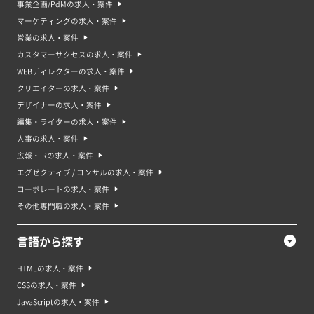
事業企画/PdMの求人・案件
11 Developer」などの資格があります。
マーケティングの求人・案件
JavaScript案件は未経験でも応募できる？
営業の求人・案件
未経験であっても、JavaScriptに関するスキルや知識を身につけることで、
JavaScript案件に応募することができます。そのためには、オンラインでの
カスタマーサクセスの求人・案件
チュートリアルやオンライン学習サイト、本や書籍などを使って学習するの
WEBディレクターの求人・案件
が良いでしょう。また、実際にプログラミングをすることでスキルを磨くこ
ともできます。さらに、Web開発に関する資格を取得することで、スキルを
クリエイターの求人・案件
証明することができます。 しかし基本的には、JavaScriptの開発経験が求め
デザイナーの求人・案件
られる案件が多いです。その他の言語のエンジニアの方はJavaScriptも使用
する案件を増やしながら経験を重ねてチャレンジしましょう。
編集・ライターの求人・案件
人事の求人・案件
JavaScript案件・求人の将来性やJavaScriptエンジニアのキャリア
広報・IRの求人・案件
JavaScriptは、Web開発において欠かせない言語であり、そのため将来性が
高く、案件や求人が豊富です。JavaScriptを使ったデスクトップアプリやモ
エグゼクティブ / コンサルの求人・案件
バイルアプリの開発も可能であり、そのような案件もあります。さらに、
コーポレートの求人・案件
Node.jsを使えばサーバーサイドでのJavaScriptプログラミングもできるた
め、フルスタックエンジニアとしての案件や求人もあります。JavaScript
その他専門職の求人・案件
は、将来もWeb開発において欠かせない言語であるため、将来性が高く、今
後も市場需要が増えると予測されます。 JavaScriptエンジニアのキャリアと
しては、さまざまな分野で求められるスキルであるため、キャリアアップの
言語から探す
ためにも有用な職業です。
HTMLの求人・案件
JavaScript案件・求人のよくある質問
Q. JavaScriptはどのような言語ですか？
CSSの求人・案件
A. JavaScriptは、Webページを動的に操作するためのスクリプト言語です。
JavaScriptの求人・案件
HTMLやCSSと一緒に使用され、Webブラウザで実行されます。