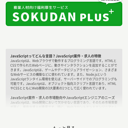
JavaScriptってどんな言語？JavaScript案件・求人の特徴
JavaScriptは、Webブラウザで動作するプログラミング言語です。HTMLと
CSSで作られたWebページに、動きやインタラクションを追加することがで
きます。JavaScriptは、ゲームやデータビジュアライゼーション、さまざま
なWebサービスの構築などに使われています。また、Node.jsという
JavaScriptランタイム環境を使えば、サーバーサイドでのプログラミングも
可能です。JavaScriptは、オブジェクト指向スクリプト言語であり、HTML
やCSSとともにWeb開発の3大要素の1つとして広く使われています。
JavaScript案件・求人の市場動向やJavaScriptエンジニアのニーズ
JavaScriptは、Web開発において欠かせない言語であり、そのため市場需要
が高く、案件や求人が豊富です。特に、Webフロントエンドエンジニアとし
てJavaScriptを使った開発ができるスキルは、高く評価されており、求人数
が多くあります。また、JavaScriptを使ったデスクトップアプリやモバイル
アプリの開発も可能であり、そのような案件もあります。さらに、Node.js
を使えばサーバーサイドでのJavaScriptプログラミングもできるため、フル