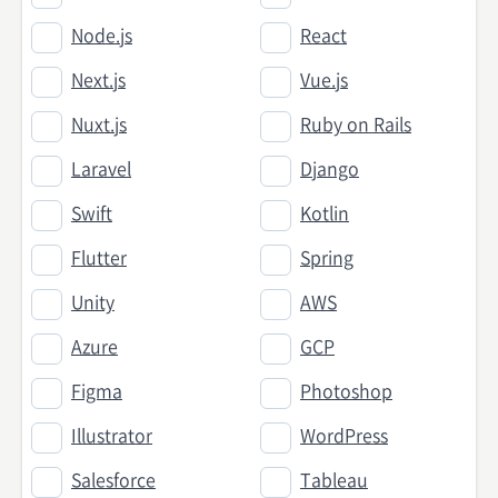
Node.js
React
Next.js
Vue.js
Nuxt.js
Ruby on Rails
Laravel
Django
Swift
Kotlin
Flutter
Spring
Unity
AWS
Azure
GCP
Figma
Photoshop
Illustrator
WordPress
Salesforce
Tableau