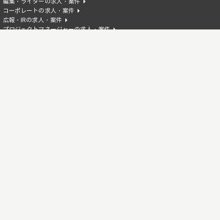
編集・ライターの求人・案件
コーポレートの求人・案件
広報・IRの求人・案件
プロジェクトマネージャーの求人・案件
AIエンジニアの求人・案件
HTMLの求人・案件
Reactの求人・案件
Flutterの求人・案件
Azureの求人・案件
Illustratorの求人・案件
Apexの求人・案件
Next.jsの求人・案件
広告運用の求人・案件
Pythonの求人・案件
フリーランス歓迎の求人・案件