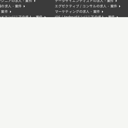
ンジニアの求人・案件
データサイエンティストの求人・案件
職の求人・案件
エグゼクティブ / コンサルの求人・案件
・案件
マーケティングの求人・案件
ンドエンジニアの求人・案件
iOS / Androidエンジニアの求人・案件
の求人・案件
AIコンサルタントの求人・案件
サクセスの求人・案件
人・案件
Swiftの求人・案件
案件
C#の求人・案件
求人・案件
Kotlinの求人・案件
人・案件
AWSの求人・案件
人・案件
Photoshopの求人・案件
ceの求人・案件
Tableauの求人・案件
・案件
Ruby on Railsの求人・案件
求人・案件
Node.jsの求人・案件
ptの求人・案件
Rubyの求人・案件
部)可の求人・案件
スタートアップの求人・案件