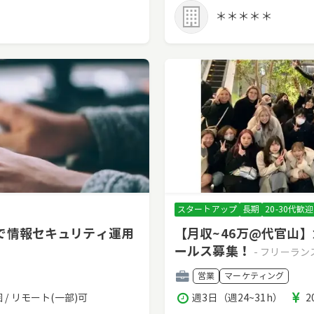
時
＊＊＊＊＊
間
スタートアップ
長期
20-30代歓迎
で情報セキュリティ運用
【月収~46万@代官山
ールス募集！
- フリーラ
職
営業
マーケティング
種
稼
 / リモート(一部)可
週3日（週24~31h）
2
働