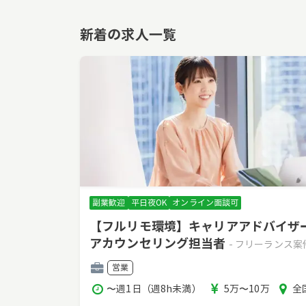
新着の求人一覧
副業歓迎
平日夜OK
オンライン面談可
【フルリモ環境】キャリアアドバイザ
アカウンセリング担当者
- フリーランス
職
営業
種
稼
報
エ
〜週1日（週8h未満）
5万〜10万
全
働
酬
リ