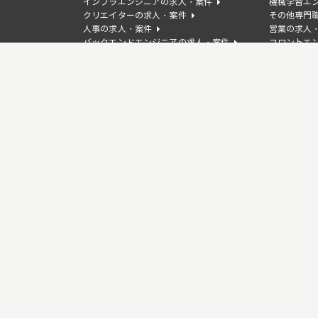
インフラエンジニアの求人・案件
機械学習エ
クリエイターの求人・案件
その他専門
人事の求人・案件
営業の求人
バックエンドエンジニアの求人・案件
フロントエ
WEBディレクターの求人・案件
デザイナー
事業企画/PdMの求人・案件
カスタマー
言語から探す
TypeScriptの求人・案件
Javaの求
PHPの求人・案件
Goの求人・
Laravelの求人・案件
Djangoの
Springの求人・案件
Unityの求
GCPの求人・案件
Figmaの求
WordPressの求人・案件
Salesfor
RPAの求人・案件
SEOの求人
Vue.jsの求人・案件
Nuxt.jsの
CSSの求人・案件
JavaScri
特徴から探す
フルリモート(在宅OK)の求人・案件
リモート(一