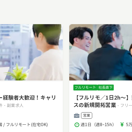
フルリモート
社長直下
ー経験者大歓迎！キャリ
【フルリモ／1日2h～
スの新規開拓営業
案件・副業求人
- フ
職
営業
種
稼
報
国 / フルリモート(在宅OK)
週1日（週8~15h）
5
働
酬