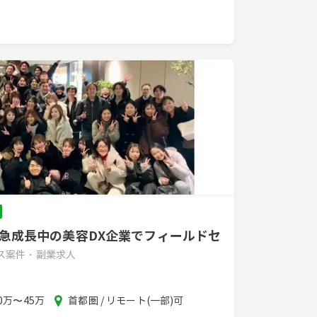
ア
】急成長中の美容DX企業でフィールドセ
ンス案件・副業求人
報
エ
0万〜45万
首都圏 / リモート(一部)可
酬
リ