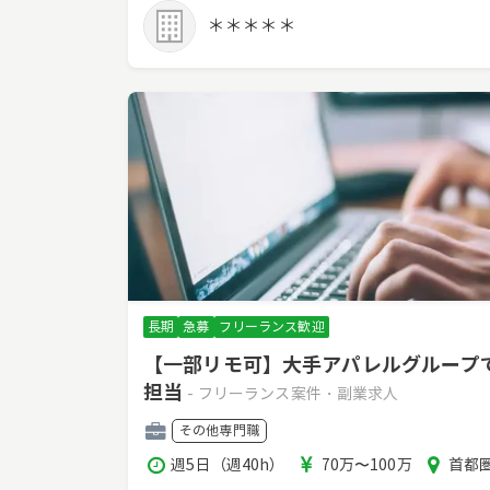
時
ア
＊＊＊＊＊
間
長期
急募
フリーランス歓迎
【一部リモ可】大手アパレルグループ
担当
- フリーランス案件・副業求人
職
その他専門職
種
稼
報
エ
週5日（週40h）
70万〜100万
首都圏
働
酬
リ