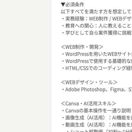
▼必須条件
以下すべてを満たす方を想定して
・実務経験：WEB制作 / WEB
・教育への関心：人に教えること
・学びとして自ら案件獲得に挑戦
＜WEB制作・開発＞
・WordPressを用いたWEBサイ
・WordPressで使用する基礎的
・HTML/CSSでのコーディング経
＜WEBデザイン・ツール＞
・Adobe Photoshop、Figm
＜Canva・AI活用スキル＞
・Canvaの基本操作を一通り説
・画像生成（AI活用）：AI機
・動画生成（AI活用）：AI機能
・ショート縦動画（30秒〜1分