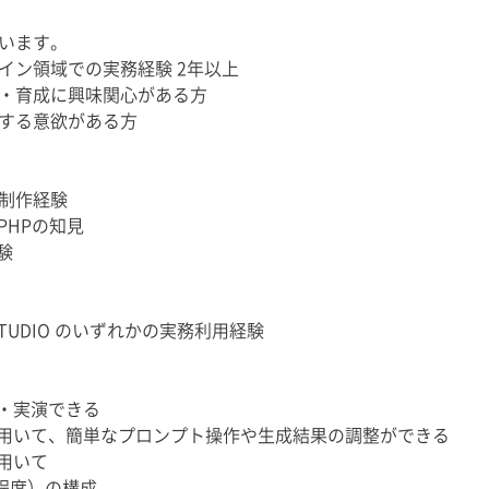
います。
デザイン領域での実務経験 2年以上
・育成に興味関心がある方
する意欲がある方
ト制作経験
なPHPの知見
験
a、STUDIO のいずれかの実務利用経験
明・実演できる
能を用いて、簡単なプロンプト操作や生成結果の調整ができる
を用いて
程度）の構成