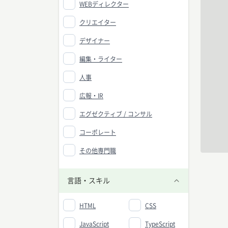
WEBディレクター
クリエイター
デザイナー
編集・ライター
人事
広報・IR
エグゼクティブ / コンサル
コーポレート
その他専門職
言語・スキル
HTML
CSS
JavaScript
TypeScript