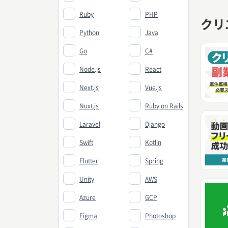
Ruby
PHP
クリ
Python
Java
Go
C#
Node.js
React
Next.js
Vue.js
Nuxt.js
Ruby on Rails
Laravel
Django
Swift
Kotlin
Flutter
Spring
Unity
AWS
Azure
GCP
Figma
Photoshop