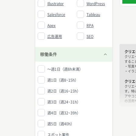
Illustrator
WordPress
Salesforce
Tableau
Apex
RPA
広告運用
SEO
クリエ
稼働条件
クリエ
するこ
・写真
〜週1日（週8h未満）
・イラ
週1日（週8~15h）
クリエ
クリエ
週2日（週16~23h）
す。特
アやコ
の活用
週3日（週24~31h）
クリエ
週4日（週32~39h）
クリエ
・デザ
週5日（週40h）
・アイ
・コミ
スポット案件