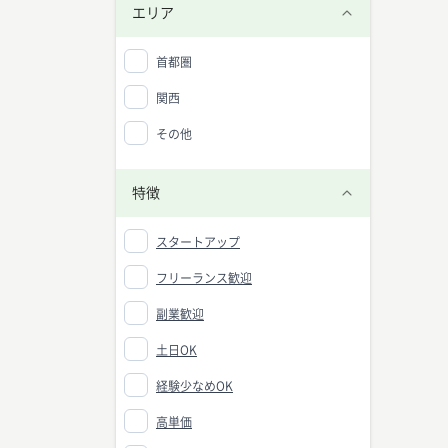
Q. 
エリア
A. 
ートフ
首都圏
Q. 
A. 
関西
う。
その他
Q. 
A. 
Q. 
特徴
A. 
広がっ
スタートアップ
フリーランス歓迎
副業歓迎
土日OK
経験少なめOK
高単価