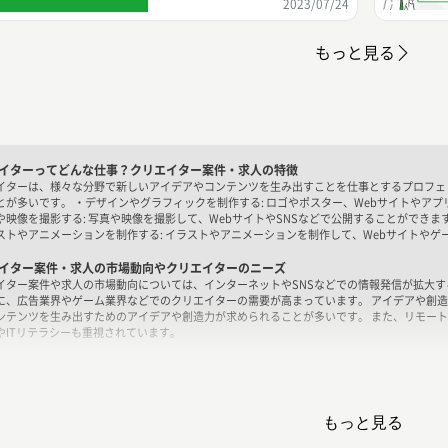
2023/07/24
もっと見る
イターってどんな仕事？クリエイター案件・求人の特徴
イターは、様々な分野で新しいアイデアやコンテンツを生み出すことを仕事とするプロフェ
とが多いです。 ・デザインやグラフィックを制作する: ロゴやポスター、Webサイトやア
や映像を撮影する: 写真や映像を撮影して、WebサイトやSNSなどで公開することができま
ストやアニメーションを制作する: イラストやアニメーションを制作して、Webサイトや
イター案件・求人の市場動向やクリエイターのニーズ
イター案件や求人の市場動向については、インターネットやSNSなどでの情報発信が拡大
に、広告業界やゲーム業界などでのクリエイターの需要が高まっています。 アイデアや創造
ンテンツを生み出すためのアイデアや創造力が求められることが多いです。 また、リモー
やITリテラシーも重視されています。
イター案件・求人で求められるスキル
イターの案件や求人で求められるスキルについて、以下のような点が挙げられます。
インや写真などの制作スキル: クリエイターとして働く場合は、デザインや写真などの制作
デアや創造力: クリエイターとして働く場合は、新しいアイデアやコンテンツを生み出すた
もっと見る
ュニケーション能力: クリエイターとして働く場合は、クライアントやチームメンバーとの