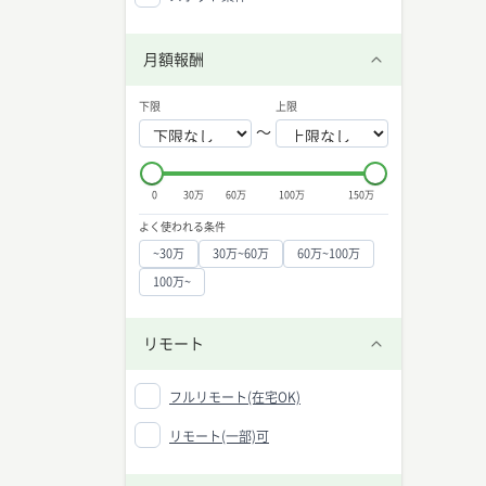
クリエ
クリエ
・専門
月額報酬
す。
・オン
・アマ
下限
上限
を作る
〜
クリエ
それは
は自己
0
30万
60万
100万
150万
ること
よく使われる条件
クリエ
~30万
30万~60万
60万~100万
クリエ
100万~
が増え
伴い、
もクリ
クリエ
リモート
1.デ
2.フ
3.ク
フルリモート(在宅OK)
4.フ
これら
リモート(一部)可
積むこ
クリエ