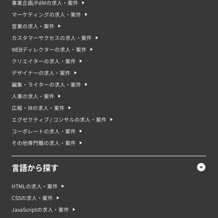
事業企画/PdMの求人・案件
マーケティングの求人・案件
WEBディレクターの平均時給単価
営業の求人・案件
カスタマーサクセスの求人・案件
※ 想定時給: 案件ごとの平均報酬 / 平均稼働時間で算出
WEBディレクターの求人・案件
クリエイターの求人・案件
デザイナーの求人・案件
WEBディレクターの平均年収
編集・ライターの求人・案件
人事の求人・案件
広報・IRの求人・案件
エグゼクティブ / コンサルの求人・案件
コーポレートの求人・案件
WEBディレクターのリモート案件率
その他専門職の求人・案件
言語から探す
HTMLの求人・案件
CSSの求人・案件
WEBディレクターの案件が多い業界
JavaScriptの求人・案件