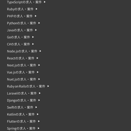
TypeScriptの求人・案件
Rubyの求人・案件
PHPの求人・案件
Pythonの求人・案件
WEBディレクターの平均稼働日数
Javaの求人・案件
Goの求人・案件
C#の求人・案件
Node.jsの求人・案件
Reactの求人・案件
WEBディレクターの年収中央値・年収平均値
中央値：630万円｜平均値：654万円
Next.jsの求人・案件
Vue.jsの求人・案件
Webディレクターってどんな仕事？Webディレクター案件・求人の特
徴
Nuxt.jsの求人・案件
Webディレクターは、WebサイトやWebサービスの制作のディレクション
Ruby on Railsの求人・案件
を担当する仕事のことです。Webディレクターは、Webサイトの制作に必要
な技術やツールを熟知しているため、サイトの制作からデザイン、コンテン
Laravelの求人・案件
ツの管理までさまざまな業務を行います。デザインやコーディング、マーケ
Djangoの求人・案件
ティングなどは専門のスペシャリストがいるため、それらの人材を上手く活
用してサイト制作のプロジェクトが円滑に進むように調整することが重要で
Swiftの求人・案件
す。
Kotlinの求人・案件
Flutterの求人・案件
Webディレクター案件・求人の市場動向やWebディレクターのニーズ
現在、Webディレクターという職種は需要が高く、求人も多い傾向にありま
Springの求人・案件