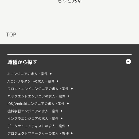
もっと見る
WEBディレクターの必須スキルランキング
TOP
順位
必須スキル名
割合
1
Webサイト企画・設計
14.2%
職種から探す
2
SEO・コンテンツマーケティング
7.3%
AIエンジニアの求人・案件
AIコンサルタントの求人・案件
3
広告運用
6.0%
フロントエンドエンジニアの求人・案件
バックエンドエンジニアの求人・案件
4
新規事業・アイデア立案
3.0%
iOS / Androidエンジニアの求人・案件
5
Photoshop・Illustrator
2.6%
機械学習エンジニアの求人・案件
インフラエンジニアの求人・案件
データサイエンティストの求人・案件
プロジェクトマネージャーの求人・案件