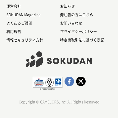
・Webデザイナーとしてキャリアをスタートする
運営会社
お知らせ
・Webデザイナーとしての経験を積み、Webディレクターとして昇格する
・Webディレクターとしてのキャリアを積む
SOKUDAN Magazine
発注者の方はこちら
Webディレクターとして経験を積んだ人は、クリエイティブディレクター、
マーケティングディレクター、プロダクトマネージャーなどに昇格すること
よくあるご質問
お問い合わせ
ができます。また、Webディレクターのキャリアにおいては、常に最新の
Web技術やトレンドに精通し、Webサイトの開発技術やデザインの知識を習
利用規約
プライバシーポリシー
得することが重要です。さらに、Webサイト運営に必要なマーケティングや
営業の知識も必要です。
情報セキュリティ方針
特定商取引法に基づく表記
Webディレクター案件・求人のよくある質問
Q.Webディレクターは、どのような仕事をするのですか？
A.Webディレクターは、WebサイトやWebサービスの制作、運営、マーケテ
ィング、アナリティクスなどを担当する仕事です。Webサイトのデザインや
コンテンツの制作、SEO対策、Webアナリティクスなどを担当することが多
いです。手を動かす業務よりプロジェクトの管理や各担当への指示出しなど
調整力が重要です。
Q.Webディレクターは、どのようなスキルが求められますか？
A.Webデザインやコンテンツ制作のスキル、HTML、CSS、JavaScriptなど
のWeb制作スキル、SEOやWebアナリティクスなどのマーケティングスキル
が求められることが多いです。また、プロジェクトマネジメントスキルやコ
ミュニケーションスキルも求められることがあります。
Copyright © CAMELORS, Inc. All Rights Reserved
Q.Webディレクターにはどのようなキャリアパスがありますか？
A.WebデザイナーやWebコンテンツクリエイターなどのWeb制作系の職種か
らスタートすることが多いです。その後、WebマーケターやWebアナリスト
などのマーケティング系の職種に転身することもあります。さらに、マネー