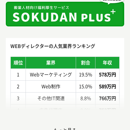
WEBディレクターの人気業界ランキング
順位
業界
割合
年収
1
Webマーケティング
19.5%
578万円
2
Web制作
15.0%
589万円
3
その他IT関連
8.8%
766万円
4
広告代理店
8.0%
753万円
5
コンサルティング
6.2%
787万円