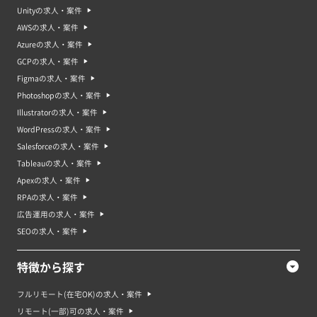
す。どのようなサービスでもインターネット上での情報提供は必須になって
Unityの求人・案件
いて、Webサイトやサービスサイトの制作のニーズは絶えません。その上で
Webディレクターの案件や求人も増加しています。 また、Webサイトの種
AWSの求人・案件
類も増えており採用ブランディング用のサイトやアプリと連携したサイト、
Azureの求人・案件
多くのデータを活用するデータベース型のサイトなど、さまざまです。Web
ディレクターは、WebデザインやWebプログラミングの知識やスキルが必要
GCPの求人・案件
です。また、WebマーケティングやEコマースの専門知識がある人材は重宝
Figmaの求人・案件
されるでしょう。さらに、Webディレクターは、ビジネスの目標や市場のニ
ーズを把握し、Webサイトがその目標を達成するための構造や戦略を策定す
Photoshopの求人・案件
る必要があります。視野が広く、経験の豊富なWebディレクターのニーズが
Illustratorの求人・案件
高まっています。
WordPressの求人・案件
Webディレクター案件・求人で求められるスキル
Salesforceの求人・案件
Webディレクターというのは、ウェブサイトやWebアプリケーションの開発
を担当するプロフェッショナルのことを指します。このようなポジションで
Tableauの求人・案件
は、以下のようなスキルが求められることが多いでしょう。
Apexの求人・案件
・ウェブサイトやWebアプリケーションの開発に関する知識と経験
・HTML、CSS、JavaScriptなどのウェブ開発言語の知識
RPAの求人・案件
・グラフィックデザインのスキル
広告運用の求人・案件
・ユーザーインタフェース（UI）とユーザーエクスペリエンス（UX）のデ
ザインの知識
SEOの求人・案件
・検索エンジン最適化（SEO）の知識
・プロジェクトマネジメント能力
・コミュニケーション能力
特徴から探す
これらのスキルを持ったWebディレクターは、企業や組織が持つウェブサイ
フルリモート(在宅OK)の求人・案件
トやWebアプリケーションを開発し、運用するために欠かせません。
リモート(一部)可の求人・案件