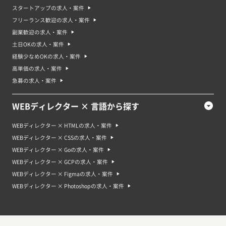
Webディレクターのスキルを高める勉強方法・資格
スタートアップの求人・案件
Webディレクターのスキルを高めるためには、さまざまな経験を積むことが
大切です。Web制作に特化した資格の取得や、Webデザインやマーケティン
フリーランス歓迎の求人・案件
グの勉強をすることで、実際のWeb制作プロジェクトで役立つスキルを身に
副業歓迎の求人・案件
つけることができます。また、Web業界の最新トレンドや技術を追っておく
ことも重要です。例えば、HTMLやCSSといったWeb制作に必要なプログラ
土日OKの求人・案件
ミング言語の習得や、SEO（サーチエンジンオプティマイゼーション）の技
経験少なめOKの求人・案件
術を学ぶことで、Webサイトのデザインや検索エンジンへのアクセス性を向
上させることができます。
高単価の求人・案件
急募の求人・案件
Webディレクター案件は未経験でも応募できる？
未経験でも応募できるかどうかは、その具体的な案件によって異なります
が、未経験からチャレンジできる案件もあります。その場合は、エンジニア
WEBディレクター × 言語から探す
経験やデザイナー経験、マーケティングの経験などWeb制作に関わった経験
が必要です。応募する際には、その案件についての経験やスキルを踏まえて
判断することができるでしょう。また、応募する際には、その案件に適した
WEBディレクター × HTMLの求人・案件
スキルや知識を持っていることをアピールすることで、自分が適任であるこ
WEBディレクター × CSSの求人・案件
とを伝える工夫をするとよいでしょう。
WEBディレクター × Goの求人・案件
Webディレクター案件・求人の将来性やWebディレクターのキャリア
WEBディレクター × GCPの求人・案件
Webディレクターとは、Webサイトを制作するための企画、制作、運営を担
当するプロフェッショナルのことを指します。Webディレクターという職業
WEBディレクター × Figmaの求人・案件
は、インターネットが普及してから生まれた新しい職業ですが、現在では多
WEBディレクター × Photoshopの求人・案件
くの企業がWebサイトを持ち、その企画、制作、運営に関するニーズが高ま
っているため、将来性が高いと言えます。
Webディレクターのキャリアパスは、以下のような流れが一般的で
す。