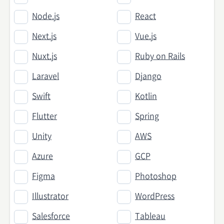
Node.js
React
Next.js
Vue.js
Nuxt.js
Ruby on Rails
Laravel
Django
Swift
Kotlin
Flutter
Spring
Unity
AWS
Azure
GCP
Figma
Photoshop
Illustrator
WordPress
Salesforce
Tableau