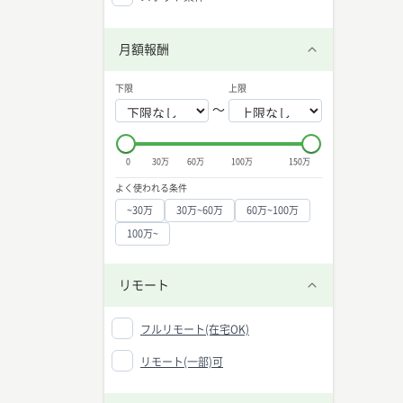
月額報酬
下限
上限
〜
0
30万
60万
100万
150万
よく使われる条件
~30万
30万~60万
60万~100万
100万~
リモート
フルリモート(在宅OK)
リモート(一部)可