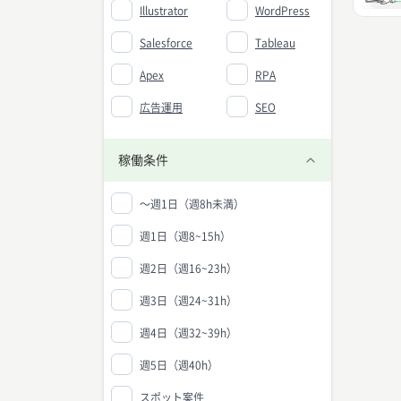
Illustrator
WordPress
Salesforce
Tableau
Apex
RPA
広告運用
SEO
稼働条件
〜週1日（週8h未満）
週1日（週8~15h）
週2日（週16~23h）
週3日（週24~31h）
週4日（週32~39h）
週5日（週40h）
スポット案件