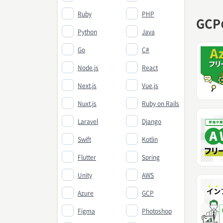
Ruby
PHP
GC
Python
Java
Go
C#
Node.js
React
Next.js
Vue.js
Nuxt.js
Ruby on Rails
Laravel
Django
Swift
Kotlin
Flutter
Spring
Unity
AWS
Azure
GCP
Figma
Photoshop