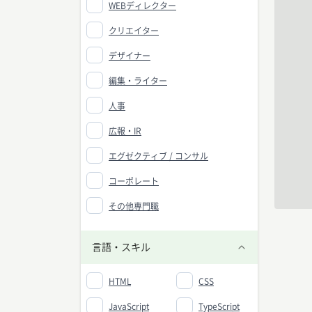
WEBディレクター
クリエイター
デザイナー
編集・ライター
人事
広報・IR
エグゼクティブ / コンサル
コーポレート
その他専門職
言語・スキル
HTML
CSS
JavaScript
TypeScript