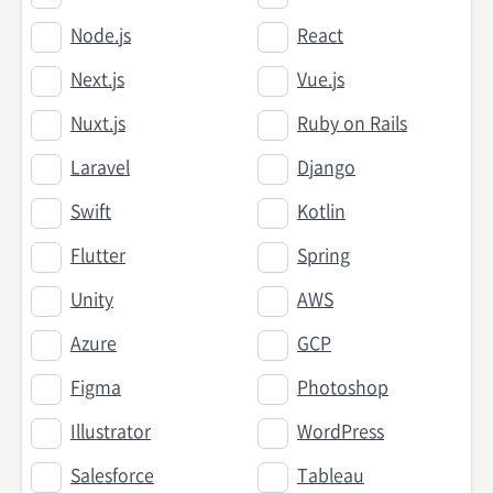
Node.js
React
Next.js
Vue.js
Nuxt.js
Ruby on Rails
Laravel
Django
Swift
Kotlin
Flutter
Spring
Unity
AWS
Azure
GCP
Figma
Photoshop
Illustrator
WordPress
Salesforce
Tableau