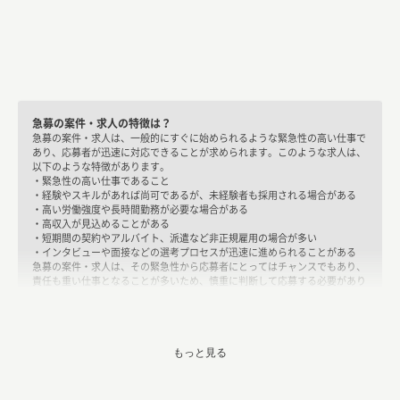
急募の案件・求人の特徴は？
急募の案件・求人は、一般的にすぐに始められるような緊急性の高い仕事で
あり、応募者が迅速に対応できることが求められます。このような求人は、
以下のような特徴があります。
・緊急性の高い仕事であること
・経験やスキルがあれば尚可であるが、未経験者も採用される場合がある
・高い労働強度や長時間勤務が必要な場合がある
・高収入が見込めることがある
・短期間の契約やアルバイト、派遣など非正規雇用の場合が多い
・インタビューや面接などの選考プロセスが迅速に進められることがある
急募の案件・求人は、その緊急性から応募者にとってはチャンスでもあり、
責任も重い仕事となることが多いため、慎重に判断して応募する必要があり
ます。
フリーランスや副業でも急募の案件・求人はある？
はい、フリーランスや副業でも急募の案件・求人はあります。特に、フリー
もっと見る
ランスの場合は企業が外部の専門家を必要とする場合に、緊急性が高まるこ
とがあります。また、急に人手不足になったり、プロジェクトが緊急になっ
たりすることもあるため、副業の場合でも急募の案件があることがありま
す。