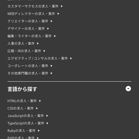
る場合がある。
急募の案件・求人には、高い労働強度やストレス面でのリスクがあるため、
カスタマーサクセスの求人・案件
応募前に自分自身が対応できるかどうか、よく考える必要があります。ま
WEBディレクターの求人・案件
た、短期間の契約や非正規雇用の場合、安定した雇用が期待できないため、
収入面や将来性を考慮して応募するかどうか、慎重に判断する必要がありま
クリエイターの求人・案件
す。
デザイナーの求人・案件
急募の案件・求人で求められるスキル
編集・ライターの求人・案件
急募の案件・求人で求められるスキルは、以下のようなものがあります。
人事の求人・案件
・即戦力として活躍できる能力：業務に迅速に対応し、高いクオリティーで
仕事をこなせることが求められます。
広報・IRの求人・案件
・フレキシブルな対応能力：急な変更にも柔軟に対応し、自ら主体的に問題
エグゼクティブ / コンサルの求人・案件
を解決できる能力が必要です。
・コミュニケーション能力：短期間の間にチーム内で円滑なコミュニケーシ
コーポレートの求人・案件
ョンを取る能力が求められます。
その他専門職の求人・案件
・テクニカルスキル：特定の業務に必要な専門的な知識やスキルが求められ
る場合があります。
・ストレスに強い精神力：高い労働強度や急な変更によるストレスに対し
言語から探す
て、適切に対処できる精神力が必要です。
急募の案件・求人では、迅速に業務をこなす能力や柔軟な対応力が求められ
ます。また、専門的な知識やスキルを必要とする場合もあるため、自分自身
HTMLの求人・案件
のスキルセットに自信を持ち、適切にアピールすることが重要です。
CSSの求人・案件
未経験でも急募の案件・求人に応募できる？
JavaScriptの求人・案件
未経験でも急募の案件・求人に応募することは可能です。急募の案件・求人
TypeScriptの求人・案件
は、早急に業務を担当することが求められるため、経験者だけでなく未経験
者でも即戦力として活躍できる可能性があります。求人票や企業の採用ペー
Rubyの求人・案件
ジには、未経験者でも応募可能な旨が明記されている場合もあります。応募
PHPの求人・案件