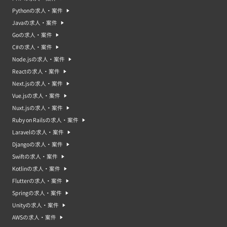
する前には、業務内容や必要なスキルをよく理解し、自分自身のスキルセッ
トをしっかりアピールすることが重要です。また、未経験者でも活躍できる
Pythonの求人・案件
ように、企業側が研修やサポート体制を整備している場合もあります。応募
Javaの求人・案件
前に求人票や企業の採用ページを確認し、自分に合った案件・求人を選ぶこ
とが大切です。<
Goの求人・案件
C#の求人・案件
急募の案件・求人の単価や報酬はどのくらい？
Node.jsの求人・案件
急募の案件・求人の単価や報酬は、案件の内容や雇用形態、業界や地域など
によって異なります。ただし、急募の案件・求人は、即戦力として求められ
Reactの求人・案件
ることが多いため、単価や報酬が比較的高くなる傾向があります。フリーラ
Next.jsの求人・案件
ンスの場合、単価は時間単価やプロジェクト全体の契約金額で決定されるこ
とが多く、急募の場合は通常よりも高めの単価で案件が募集されることがあ
Vue.jsの求人・案件
ります。一方、アルバイトや派遣の場合は、時給や日給、月給などで報酬が
Nuxt.jsの求人・案件
決まります。急募の場合は、通常の募集よりも時給や日給が高く設定される
ことがあります。<ただし、急募であるために、業務内容が多岐に渡る場合
Ruby on Railsの求人・案件
や、短期間で大量の仕事をこなす必要がある場合は、単価が高くても負担が
Laravelの求人・案件
大きく、労働時間が長くなることがあるため、自分に合った案件・求人を選
ぶことが大切です。
Djangoの求人・案件
Swiftの求人・案件
Kotlinの求人・案件
Flutterの求人・案件
Springの求人・案件
Unityの求人・案件
AWSの求人・案件