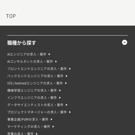
急募の案件・求人は、短期間の契約や即日からの勤務が求められることが多
いため、フリーランスや副業の方でも迅速に対応できるスキルや経験がある
場合、積極的に応募することができます。また、急募の場合は、報酬が高く
TOP
設定されることもあるため、収入アップのチャンスとなることもあります。
急募の案件・求人のメリット
急募の案件・求人には以下のようなメリットがあります。 ・緊急性があるた
め、採用がスムーズに進むことがある。
職種から探す
・高い報酬が期待できる場合がある。
・即日から勤務ができるため、収入の獲得が早くなることがある。
・短期間の仕事やアルバイト、派遣の場合が多く、自分のスケジュールに合
AIエンジニアの求人・案件
わせて働くことができる。
AIコンサルタントの求人・案件
・経験やスキルを身につけるチャンスがある。
・急募の案件・求人は、採用がスムーズに進むため、応募者にとってもチャ
フロントエンドエンジニアの求人・案件
ンスとなることがあります。また、高い報酬や即日からの勤務など、収入ア
バックエンドエンジニアの求人・案件
ップにつながるメリットがあるため、積極的にチャレンジしてみることも大
切です。
iOS / Androidエンジニアの求人・案件
機械学習エンジニアの求人・案件
急募の案件・求人のデメリット
急募の案件・求人には以下のようなデメリットがあります。
インフラエンジニアの求人・案件
・高い労働強度や長時間勤務が求められる場合があるため、健康面やストレ
データサイエンティストの求人・案件
ス面でのリスクがある。
・選考プロセスが迅速に進められるため、十分な情報収集や検討ができない
プロジェクトマネージャーの求人・案件
場合がある。
事業企画/PdMの求人・案件
・短期間の契約やアルバイト、派遣など非正規雇用の場合が多く、安定した
雇用が期待できない場合がある。
マーケティングの求人・案件
・業務内容が急に変更になる場合があるため、不安定な環境で働くことにな
営業の求人・案件