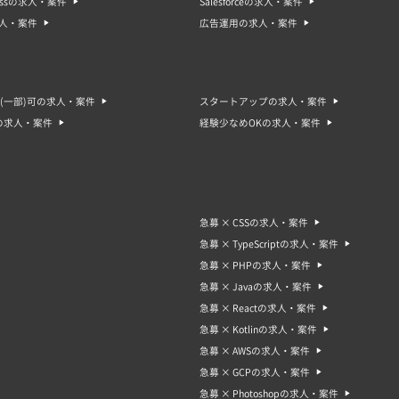
ressの求人・案件
Salesforceの求人・案件
整備している場合もあります。応募前に求人票や企業の採用ページを確認し、自分に合った
求人・案件
広告運用の求人・案件
案件・求人の単価や報酬はどのくらい？
案件・求人の単価や報酬は、案件の内容や雇用形態、業界や地域などによって異なります。
、単価や報酬が比較的高くなる傾向があります。フリーランスの場合、単価は時間単価やプ
よりも高めの単価で案件が募集されることがあります。一方、アルバイトや派遣の場合は、
よりも時給や日給が高く設定されることがあります。<ただし、急募であるために、業務内
(一部)可の求人・案件
スタートアップの求人・案件
、単価が高くても負担が大きく、労働時間が長くなることがあるため、自分に合った案件・
の求人・案件
経験少なめOKの求人・案件
急募 × CSSの求人・案件
急募 × TypeScriptの求人・案件
急募 × PHPの求人・案件
急募 × Javaの求人・案件
急募 × Reactの求人・案件
急募 × Kotlinの求人・案件
急募 × AWSの求人・案件
急募 × GCPの求人・案件
急募 × Photoshopの求人・案件