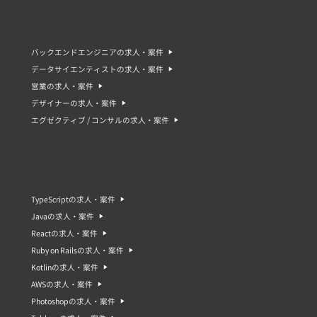
る。
ます。また、高い報酬や即日からの勤務など、収入アップにつな
バックエンドエンジニアの求人・案件
データサイエンティストの求人・案件
。
営業の求人・案件
デザイナーの求人・案件
合がある。
エグゼクティブ / コンサルの求人・案件
応できるかどうか、よく考える必要があります。また、短期間の
かどうか、慎重に判断する必要があります。
求められます。
要です。
TypeScriptの求人・案件
られます。
Javaの求人・案件
神力が必要です。
Reactの求人・案件
知識やスキルを必要とする場合もあるため、自分自身のスキルセ
Ruby on Railsの求人・案件
Kotlinの求人・案件
AWSの求人・案件
することが求められるため、経験者だけでなく未経験者でも即戦
Photoshopの求人・案件
旨が明記されている場合もあります。応募する前には、業務内容
また、未経験者でも活躍できるように、企業側が研修やサポート