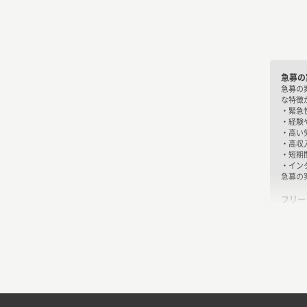
急募の
急募の
な特徴
・緊急
・経験
・高い
・高収
・短期
・イン
急募の
フリー
はい、
す。ま
急募の
的に応
急募の
急募の
・高い
・即日