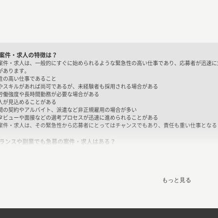
案件・求人の特徴は？
案件・求人は、一般的にすぐに始められるような緊急性の高い仕事であり、応募者が迅速に
があります。
性の高い仕事であること
やスキルがあれば尚可であるが、未経験者も採用される場合がある
労働強度や長時間勤務が必要な場合がある
入が見込めることがある
間の契約やアルバイト、派遣など非正規雇用の場合が多い
タビューや面接などの選考プロセスが迅速に進められることがある
案件・求人は、その緊急性から応募者にとってはチャンスでもあり、責任も重い仕事となる
ランスや副業でも急募の案件・求人はある？
フリーランスや副業でも急募の案件・求人はあります。特に、フリーランスの場合は企業が
た、急に人手不足になったり、プロジェクトが緊急になったりすることもあるため、副業の
案件・求人は、短期間の契約や即日からの勤務が求められることが多いため、フリーランス
募することができます。また、急募の場合は、報酬が高く設定されることもあるため、収入
もっと見る
案件・求人のメリット
案件・求人には以下のようなメリットがあります。 ・緊急性があるため、採用がスムーズ
報酬が期待できる場合がある。
から勤務ができるため、収入の獲得が早くなることがある。