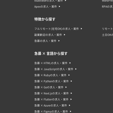
Illustratorの求人・案件
WordP
体制を
Apexの求人・案件
RPAの
急募の
急募の
特徴から探す
いため
は通常
の募集
フルリモート(在宅OK)の求人・案件
リモート
場合は
副業歓迎の求人・案件
土日OK
急募の求人・案件
急募 × 言語から探す
急募 × HTMLの求人・案件
急募 × JavaScriptの求人・案件
急募 × Rubyの求人・案件
急募 × Pythonの求人・案件
急募 × Goの求人・案件
急募 × Next.jsの求人・案件
急募 × Flutterの求人・案件
急募 × Azureの求人・案件
急募 × Figmaの求人・案件