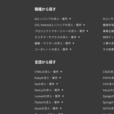
・短期
・経験
職種から探す
・急募
がるメ
AIエンジニアの求人・案件
AIコン
急募の
iOS / Androidエンジニアの求人・案件
機械学習
急募の
・高い
プロジェクトマネージャーの求人・案件
事業企画
・選考
カスタマーサクセスの求人・案件
WEBデ
・短期
・業務
編集・ライターの求人・案件
人事の求
急募の
コーポレートの求人・案件
その他専
契約や
急募の
言語から探す
急募の
・即戦
・フレ
HTMLの求人・案件
CSSの
・コミ
Rubyの求人・案件
PHPの
・テク
・スト
Goの求人・案件
C#の求
急募の
Next.jsの求人・案件
Vue.j
ットに
Laravelの求人・案件
Djang
未経験
Flutterの求人・案件
Sprin
未経験
Azureの求人・案件
GCPの
力とし
や必要