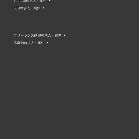
Tableauの求人・案件
案件・求人を選ぶことが大切です。<
SEOの求人・案件
ただし、急募の案件・求人は、即戦力として求められることが多
ロジェクト全体の契約金額で決定されることが多く、急募の場合
時給や日給、月給などで報酬が決まります。急募の場合は、通常
容が多岐に渡る場合や、短期間で大量の仕事をこなす必要がある
フリーランス歓迎の求人・案件
求人を選ぶことが大切です。
高単価の求人・案件