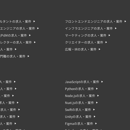
間の仕事やアルバイト、派遣の場合が多く、自分のスケジュールに合わせて働くことができ
やスキルを身につけるチャンスがある。
の案件・求人は、採用がスムーズに進むため、応募者にとってもチャンスとなることがあり
リットがあるため、積極的にチャレンジしてみることも大切です。
サルタントの求人・案件
フロントエンドエンジニアの求人・案件
案件・求人のデメリット
エンジニアの求人・案件
インフラエンジニアの求人・案件
案件・求人には以下のようなデメリットがあります。
労働強度や長時間勤務が求められる場合があるため、健康面やストレス面でのリスクがある
/PdMの求人・案件
マーケティングの求人・案件
プロセスが迅速に進められるため、十分な情報収集や検討ができない場合がある。
ィレクターの求人・案件
クリエイターの求人・案件
間の契約やアルバイト、派遣など非正規雇用の場合が多く、安定した雇用が期待できない場
内容が急に変更になる場合があるため、不安定な環境で働くことになる場合がある。
人・案件
広報・IRの求人・案件
案件・求人には、高い労働強度やストレス面でのリスクがあるため、応募前に自分自身が対
門職の求人・案件
非正規雇用の場合、安定した雇用が期待できないため、収入面や将来性を考慮して応募する
案件・求人で求められるスキル
案件・求人で求められるスキルは、以下のようなものがあります。
力として活躍できる能力：業務に迅速に対応し、高いクオリティーで仕事をこなせることが
キシブルな対応能力：急な変更にも柔軟に対応し、自ら主体的に問題を解決できる能力が必
求人・案件
JavaScriptの求人・案件
ュニケーション能力：短期間の間にチーム内で円滑なコミュニケーションを取る能力が求め
求人・案件
Pythonの求人・案件
ニカルスキル：特定の業務に必要な専門的な知識やスキルが求められる場合があります。
レスに強い精神力：高い労働強度や急な変更によるストレスに対して、適切に対処できる精
人・案件
Node.jsの求人・案件
案件・求人では、迅速に業務をこなす能力や柔軟な対応力が求められます。また、専門的な
sの求人・案件
Nuxt.jsの求人・案件
自信を持ち、適切にアピールすることが重要です。
oの求人・案件
Swiftの求人・案件
でも急募の案件・求人に応募できる？
gの求人・案件
Unityの求人・案件
でも急募の案件・求人に応募することは可能です。急募の案件・求人は、早急に業務を担当
求人・案件
Figmaの求人・案件
て活躍できる可能性があります。求人票や企業の採用ページには、未経験者でも応募可能な
なスキルをよく理解し、自分自身のスキルセットをしっかりアピールすることが重要です。