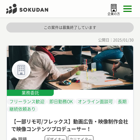
企業の方
この案件は募集終了しています
公開日：
2025/01/30
業務委託
フリーランス歓迎
即日勤務OK
オンライン面談可
長期
継続依頼あり
【一部リモ可/フレックス】動画広告・映像制作会社
で映像コンテンツプロデューサー！
職種
デザイナー
クリエイター