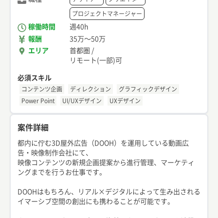
プロジェクトマネージャー
稼働時間
週40h
報酬
35万
〜
50万
エリア
首都圏
/
リモート(一部)可
必須スキル
コンテンツ企画
ディレクション
グラフィックデザイン
Power Point
UI/UXデザイン
UXデザイン
案件詳細
都内に佇む3D屋外広告（DOOH）を運用している動画広
告・映像制作会社にて、
映像コンテンツの新規企画提案から進行管理、マーケティ
ングまでを行うお仕事です。
DOOHはもちろん、リアル×デジタルによって生み出される
イマーシブ空間の創出にも携わることが可能です。