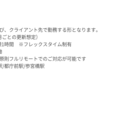
イアント先で勤務する形となります。
月ごとの更新想定）
 休憩1時間 ※フレックスタイム制有
働
原則フルリモートでのご対応が可能です
駅/都庁前駅/参宮橋駅