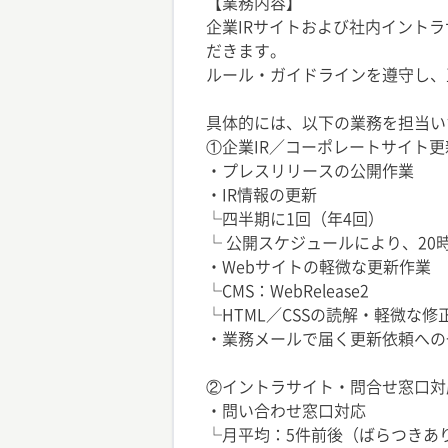
【業務内容】
企業IRサイトおよび社内イント
だきます。
ルール・ガイドラインを遵守し、
具体的には、以下の業務を担当い
①企業IR／コーポレートサイト
・プレスリリースの公開作業
・IR情報の更新
└四半期に1回（年4回）
└ 公開スケジュールにより、2
・Webサイトの軽微な更新作業
└CMS：WebRelease2
└HTML／CSSの読解・軽微な修
・業務メールで届く更新依頼への
②イントラサイト・問合せ窓口対
・問い合わせ窓口対応
└月平均：5件前後（ばらつきあ