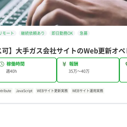
リモート
継続依頼あり
即日勤務OK
急募
ス可】大手ガス会社サイトのWeb更新オペ
稼働時間
報酬
週40h
35万
〜
40万
tribute
JavaScript
WEBサイト更新実務
WEBサイト運用実務