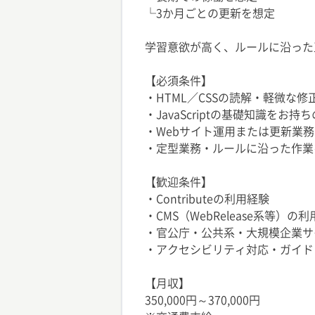
└3か月ごとの更新を想定
学習意欲が高く、ルールに沿った
【必須条件】
・HTML／CSSの読解・軽微な
・JavaScriptの基礎知識をお持
・Webサイト運用または更新業
・定型業務・ルールに沿った作業
【歓迎条件】
・Contributeの利用経験
・CMS（WebRelease系等）の
・官公庁・公共系・大規模企業サ
・アクセシビリティ対応・ガイド
【月収】
350,000円～370,000円