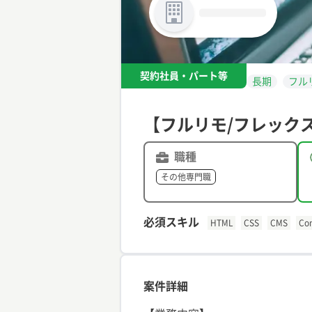
契約社員・パート等
長期
フル
【フルリモ/フレック
職種
その他専門職
必須スキル
HTML
CSS
CMS
Con
案件詳細