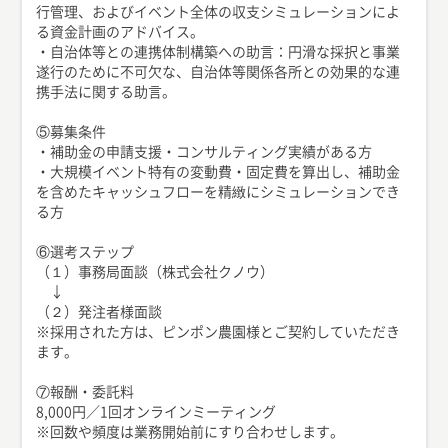
行管理、およびイベント全体の収支シミュレーションによ
る資金計画のアドバイス。
・自治体等との連携体制構築への助言：円滑な採択と事業
遂行のために不可欠な、自治体等関係各所との効果的な連
携手法に関する助言。
⑤募集条件
・補助金の申請支援・コンサルティング実績がある方
・大規模イベント特有の変動費・固定費を算出し、補助金
を含めたキャッシュフローを精緻にシミュレーションでき
る方
⑥選考ステップ
（１）事務局面談（株式会社クノウ）
↓
（２）発注者様面談
※採用された方は、ピンポン農園様とご契約していただき
ます。
⑦報酬・委託料
8,000円／1回オンラインミーティング
※回数や頻度は業務開始前にすり合わせします。