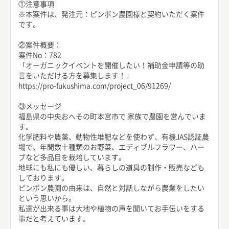
①注意事項
※本案件は、発注元：ピンポン農園様と契約いただく案件
です。
②案件概要：
案件No：782
「オーガニックイベントを開催したい！補助金申請等の助
言をいただける方を募集します！」
https://pro-fukushima.com/project_06/91269/
③メッセージ
福島県の中央おへその町本宮市で 家族で農園を営んでいま
す。
化学肥料や農薬、動物性堆肥などを使わず、有機JAS認証農
場で、年間数十種類のお野菜、エディブルフラワー、ハー
ブなど多品目を栽培しています。
地球にも私にも優しい、暮らしの道具の制作・販売なども
しております。
ピンポン農園の由来は、自然と対話しながら農業をしたい
という思いから。
私達が出来る事は大地や植物の声を聞いてお手伝いをする
事だと考えています。