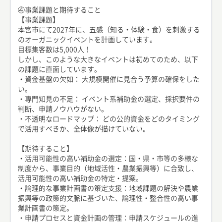
④事業課題と期待すること
【事業課題】
本宮市にて2027年に、五感（知る・体験・食）を刺激する
のオーガニックイベントを計画しています。
目標集客数は5,000人！
しかし、このような大きなイベントは初めてのため、以下
の課題に直面しています。
・資金基盤の欠如： 大規模開催に見合う予算の確保をした
い。
・専門知見の不足： イベント系補助金の選定、採択要件の
判断、申請ノウハウがない。
・不透明なロードマップ： どの公的資金をどのタイミング
で活用すべきか、全体像が描けていない。
【期待すること】
・活用可能性の高い補助金の選定：国・県・市等の多様な
制度から、事業目的（地域活性・農業振興等）に合致し、
活用可能性の高い補助金の特定・提案。
・論理的な事業計画書の策定支援：地域課題の解決や農業
振興等の政策的文脈に基づいた、論理性・整合性の高い事
業計画書の策定。
・申請プロセスと資金計画の管理：申請スケジュールの進