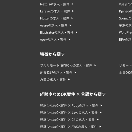
Next.jsの求人・案件
Vue.j
Laravelの求人・案件
Djang
Flutterの求人・案件
Sprin
Azureの求人・案件
GCPの
Illustratorの求人・案件
WordP
Apexの求人・案件
RPAの
特徴から探す
フルリモート(在宅OK)の求人・案件
リモート
副業歓迎の求人・案件
土日OK
急募の求人・案件
経験少なめOK案件 × 言語から探す
経験少なめOK案件 × Rubyの求人・案件
経験少なめOK案件 × Javaの求人・案件
経験少なめOK案件 × C#の求人・案件
経験少なめOK案件 × AWSの求人・案件