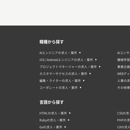
職種から探す
AIエンジニアの求人・案件
AIコン
iOS / Androidエンジニアの求人・案件
機械学習
プロジェクトマネージャーの求人・案件
事業企画
カスタマーサクセスの求人・案件
WEBデ
編集・ライターの求人・案件
人事の求
コーポレートの求人・案件
その他専
言語から探す
HTMLの求人・案件
CSSの
Rubyの求人・案件
PHPの
Goの求人・案件
C#の求